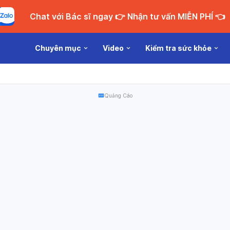
Chat với Bác sĩ ngay 👉 Nhận tư vấn MIỄN PHÍ 👈
Chuyên mục
Video
Kiểm tra sức khỏe
Quảng Cáo