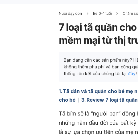
Nuôi dạy con
Bé 0-1 tuổi
Chăm sóc
7 loại tã quần cho
mềm mại từ thị t
Bạn đang cần các sản phẩm này? Hã
không thêm phụ phí và bạn cũng giú
thống liên kết của chúng tôi tại
đây
!
1. Tã dán và tã quần cho bé mẹ n
cho bé
3. Review 7 loại tã qu
Tã bỉm sẽ là “người bạn” đồng
những năm đầu đời của bất kỳ b
là sự lựa chọn ưu tiên của mẹ