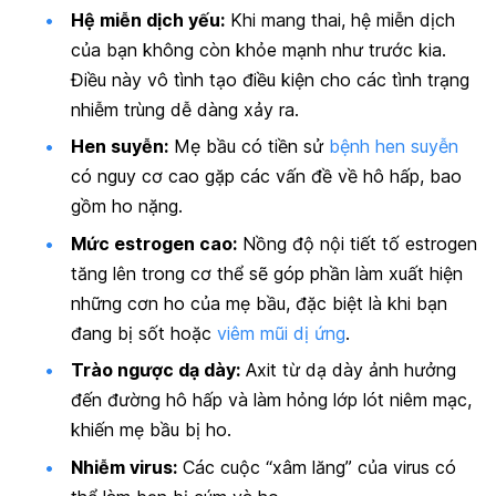
Hệ miễn dịch yếu:
Khi mang thai, hệ miễn dịch
của bạn không còn khỏe mạnh như trước kia.
Điều này vô tình tạo điều kiện cho các tình trạng
nhiễm trùng dễ dàng xảy ra.
Hen suyễn:
Mẹ bầu có tiền sử
bệnh hen suyễn
có nguy cơ cao gặp các vấn đề về hô hấp, bao
gồm ho nặng.
Mức estrogen cao:
Nồng độ nội tiết tố estrogen
tăng lên trong cơ thể sẽ góp phần làm xuất hiện
những cơn ho của mẹ bầu, đặc biệt là khi bạn
đang bị sốt hoặc
viêm mũi dị ứng
.
Trào ngược dạ dày:
Axit từ dạ dày ảnh hưởng
đến đường hô hấp và làm hỏng lớp lót niêm mạc,
khiến mẹ bầu bị ho.
Nhiễm virus:
Các cuộc “xâm lăng” của virus có