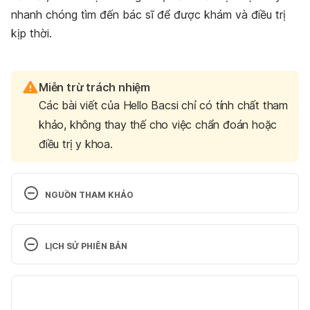
nhanh chóng tìm đến bác sĩ để được khám và điều trị
kịp thời.
Miễn trừ trách nhiệm
Các bài viết của Hello Bacsi chỉ có tính chất tham
khảo, không thay thế cho việc chẩn đoán hoặc
điều trị y khoa.
NGUỒN THAM KHẢO
Cough and Cold During Pregnancy 
https://americanpregnancy.org/healthy-
LỊCH SỬ PHIÊN BẢN
pregnancy/pregnancy-complications/cough-cold-
during-pregnancy/ ngày truy cập 15/10/2021
Phiên bản hiện tại
Coughs and Colds in Pregnancy 
17/03/2023