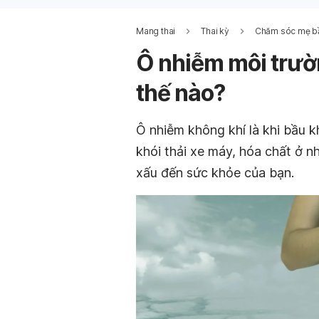
Mang thai
Thai kỳ
Chăm sóc mẹ b
Ô nhiễm môi trườ
thế nào?
Ô nhiễm không khí là khi bầu k
khói thải xe máy, hóa chất ở 
xấu đến sức khỏe của bạn.