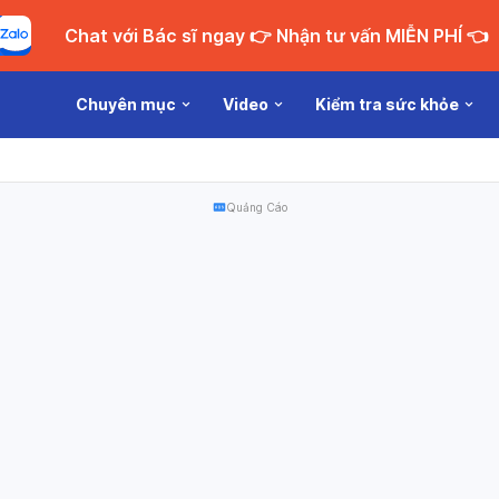
Chat với Bác sĩ ngay 👉 Nhận tư vấn MIỄN PHÍ 👈
Chuyên mục
Video
Kiểm tra sức khỏe
Quảng Cáo