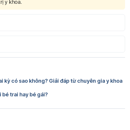
rị y khoa.
://www.marchofdimes.org/pregnancy/air-pollution-and-
 16/7/2016
Pregnancy. 
s/20160428/mild-air-pollution-of-concern-in-
7/2016
i kỳ có sao không? Giải đáp từ chuyên gia y khoa
c khoa Trương Anh Thư
Thu
 bé trai hay bé gái?
Đang tải....