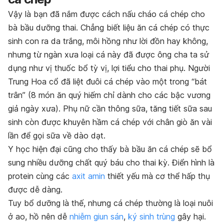
Vậy là bạn đã nắm được cách nấu cháo cá chép cho
bà bầu dưỡng thai. Chẳng biết liệu ăn cá chép có thực
sinh con ra da trắng, môi hồng như lời đồn hay không,
nhưng từ ngàn xưa loại cá này đã được ông cha ta sử
dụng như vị thuốc bổ tỳ vị, lợi tiểu cho thai phụ. Người
Trung Hoa cổ đã liệt đuôi cá chép vào một trong “bát
trân” (8 món ăn quý hiếm chỉ dành cho các bậc vương
giả ngày xưa). Phụ nữ cần thông sữa, tăng tiết sữa sau
sinh còn được khuyên hầm cá chép với chân giò ăn vài
lần để gọi sữa về dào dạt.
Y học hiện đại cũng cho thấy bà bầu ăn cá chép sẽ bổ
sung nhiều dưỡng chất quý báu cho thai kỳ. Điển hình là
protein cùng các
axit amin
thiết yếu mà cơ thể hấp thụ
được dễ dàng.
Tuy bổ dưỡng là thế, nhưng cá chép thường là loại nuôi
ở ao, hồ nên dễ
nhiễm giun sán
,
ký sinh trùng
gây hại.