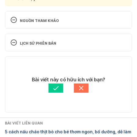
NGUỒN THAM KHẢO
Eating Fish During Pregnancy: What Varieties 
Are Safe?
LỊCH SỬ PHIÊN BẢN
https://www.whattoexpect.com/pregnancy/diet/eat
Phiên bản hiện tại
ing-fish-during-pregnancy/
21/01/2021
Ngày truy cập 20/01/2021
Tác giả: 
Minh Phú
Bài viết này có hữu ích với bạn?
Tham vấn y khoa: 
Bác sĩ Nguyễn Thường Hanh
Sliced Grass Carp Fish Congee
Cập nhật bởi: 
Lan Quan
https://www.unfamiliarchina.com/congee/sliced-
grass-carp-fish-congee
BÀI VIẾT LIÊN QUAN
Ngày truy cập 20/01/2021
5 cách nấu cháo thịt bò cho bé thơm ngon, bổ dưỡng, dễ làm