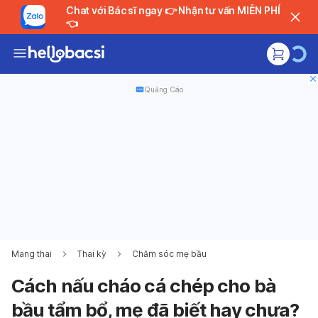
Chat với Bác sĩ ngay 👉 Nhận tư vấn MIỄN PHÍ
👈
Quảng Cáo
Mang thai
Thai kỳ
Chăm sóc mẹ bầu
Cách nấu cháo cá chép cho bà
bầu tẩm bổ, mẹ đã biết hay chưa?