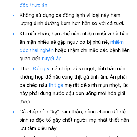
độc thức ăn.
Không sử dụng cá đông lạnh vì loại này hàm
lượng dinh dưỡng kém hơn hẳn so với cá tươi.
Khi nấu cháo, hạn chế nêm nhiều muối vì bà bầu
ăn mặn nhiều sẽ gặp nguy cơ bị phù nề,
nhiễm
độc thai nghén
hoặc thậm chí mắc các bệnh liên
quan đến
huyết áp
.
Theo
Đông y
, cá chép có vị ngọt, tính hàn nên
không hợp để nấu cùng thịt gà tính ấm. Ăn phải
cá chép nấu
thịt gà
mẹ rất dễ sinh mụn nhọt, lúc
này phải dùng nước đậu đen uống mới hóa giải
được.
Cá chép còn “kỵ” cam thảo, dùng chung rất dễ
sinh ra độc tố gây chết người, mẹ nhất thiết nên
lưu tâm điều này