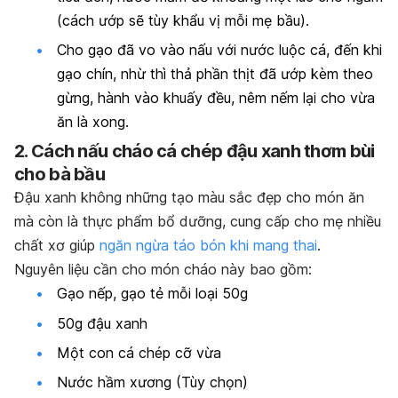
(cách ướp sẽ tùy khẩu vị mỗi mẹ bầu).
Cho gạo đã vo vào nấu với nước luộc cá, đến khi
gạo chín, nhừ thì thả phần thịt đã ướp kèm theo
gừng, hành vào khuấy đều, nêm nếm lại cho vừa
ăn là xong.
2. Cách nấu cháo cá chép đậu xanh thơm bùi
cho bà bầu
Đậu xanh không những tạo màu sắc đẹp cho món ăn
mà còn là thực phẩm bổ dưỡng, cung cấp cho mẹ nhiều
chất xơ giúp
ngăn ngừa táo bón khi mang thai
.
Nguyên liệu cần cho món cháo này bao gồm
:
Gạo nếp, gạo tẻ mỗi loại 50g
50g đậu xanh
Một con cá chép cỡ vừa
Nước hầm xương (Tùy chọn)