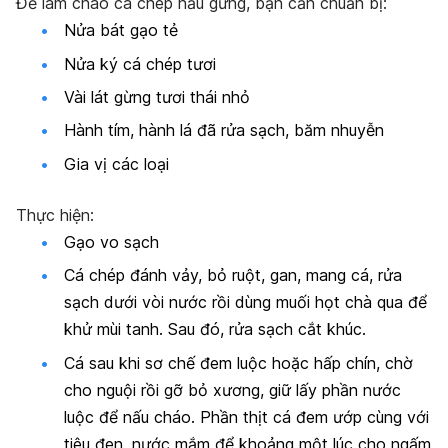
Để làm cháo cá chép nấu gừng, bạn cần chuẩn bị
:
Nửa bát gạo tẻ
Nửa ký cá chép tươi
Vài lát gừng tươi thái nhỏ
Hành tím, hành lá đã rửa sạch, băm nhuyễn
Gia vị các loại
Thực hiện
:
Gạo vo sạch
Cá chép đánh vảy, bỏ ruột, gan, mang cá, rửa
sạch dưới vòi nước rồi dùng muối họt chà qua để
khử mùi tanh. Sau đó, rửa sạch cắt khúc.
Cá sau khi sơ chế đem luộc hoặc hấp chín, chờ
cho nguội rồi gỡ bỏ xương, giữ lấy phần nước
luộc để nấu cháo. Phần thịt cá đem ướp cùng với
tiêu đen, nước mắm để khoảng một lúc cho ngấm