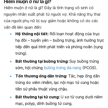
Hiếm muộn ở nữ là gì?
Hiếm muộn ở nữ là gì? Đây là tình trạng vô sinh có
nguyên nhân xuất phát từ người vợ. Khả năng thụ thai
của người phụ nữ bị suy giảm hoặc không có do các
vấn đề liên quan đến:
Hệ thống nội tiết:
Rối loạn hoạt động của trục
hạ đồi – tuyến yên – buồng trứng, ảnh hưởng trực
tiếp đến quá trình phát triển và phóng noãn (rụng
trứng).
Bất thường tại buồng trứng:
Suy buồng trứng
sớm, hội chứng
buồng trứng đa nang
(PCOS).
Tổn thương ống dẫn trứng:
Tắc, hẹp ống dẫn
trứng do viêm nhiễm, lạc nội mạc tử cung hoặc
tiền sử phẫu thuật vùng chậu.
Bất thường tại tử cung:
U xơ tử cung dưới niêm
mạc, polyp, dính buồng tử cung.