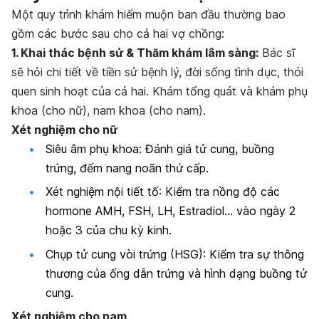
Một quy trình khám hiếm muộn ban đầu thường bao
gồm các bước sau cho cả hai vợ chồng:
1. Khai thác bệnh sử & Thăm khám lâm sàng:
Bác sĩ
sẽ hỏi chi tiết về tiền sử bệnh lý, đời sống tình dục, thói
quen sinh hoạt của cả hai. Khám tổng quát và khám phụ
khoa (cho nữ), nam khoa (cho nam).
Xét nghiệm cho nữ
Siêu âm phụ khoa: Đánh giá tử cung, buồng
trứng, đếm nang noãn thứ cấp.
Xét nghiệm nội tiết tố: Kiểm tra nồng độ các
hormone AMH, FSH, LH, Estradiol… vào ngày 2
hoặc 3 của chu kỳ kinh.
Chụp tử cung vòi trứng (HSG): Kiểm tra sự thông
thương của ống dẫn trứng và hình dạng buồng tử
cung.
Xét nghiệm cho nam