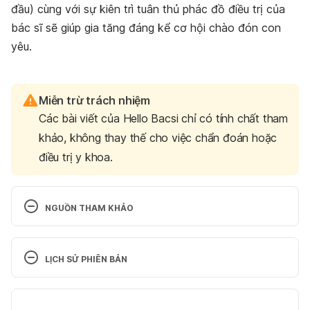
đầu) cùng với sự kiên trì tuân thủ phác đồ điều trị của
bác sĩ sẽ giúp gia tăng đáng kể cơ hội chào đón con
yêu.
Miễn trừ trách nhiệm
Các bài viết của Hello Bacsi chỉ có tính chất tham
khảo, không thay thế cho việc chẩn đoán hoặc
điều trị y khoa.
NGUỒN THAM KHẢO
World Health Organization (WHO). (2023). 
Infertility.
LỊCH SỬ PHIÊN BẢN
https://www.who.int/news-room/fact-
Phiên bản hiện tại
sheets/detail/infertility