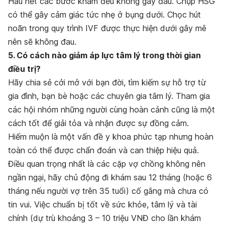
Hầu hết các bước khám đều không gây đau. Chụp HSG
có thể gây cảm giác tức nhẹ ở bụng dưới. Chọc hút
noãn trong quy trình IVF được thực hiện dưới gây mê
nên sẽ không đau.
5. Có cách nào giảm áp lực tâm lý trong thời gian
điều trị?
Hãy chia sẻ cởi mở với bạn đời, tìm kiếm sự hỗ trợ từ
gia đình, bạn bè hoặc các chuyên gia tâm lý. Tham gia
các hội nhóm những người cùng hoàn cảnh cũng là một
cách tốt để giải tỏa và nhận được sự đồng cảm.
Hiếm muộn là một vấn đề y khoa phức tạp nhưng hoàn
toàn có thể được chẩn đoán và can thiệp hiệu quả.
Điều quan trọng nhất là các cặp vợ chồng không nên
ngần ngại, hãy chủ động đi khám sau 12 tháng (hoặc 6
tháng nếu người vợ trên 35 tuổi) cố gắng mà chưa có
tin vui. Việc chuẩn bị tốt về sức khỏe, tâm lý và tài
chính (dự trù khoảng 3 – 10 triệu VNĐ cho lần khám