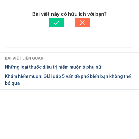
27/08/2025
Ngày truy cập 10/8/2025 
Tác giả: 
Vi Quỳnh
Bài viết này có hữu ích với bạn?
Tham vấn y khoa: 
Bác sĩ Văn Thu Uyên
Mayo Clinic. (2023). Infertility – Symptoms and 
Cập nhật bởi: 
Trương Phương Đài
causes.
https://www.mayoclinic.org/diseases-
conditions/infertility/symptoms-causes/syc-
BÀI VIẾT LIÊN QUAN
20354317
Những loại thuốc điều trị hiếm muộn ở phụ nữ
Khám hiếm muộn: Giải đáp 5 vấn đề phổ biến bạn không thể
Ngày truy cập 10/8/2025 
bỏ qua
American College of Obstetricians and 
Gynecologists (ACOG). (2020). Evaluating Infertility.
Đang tải....
https://www.acog.org/womens-
health/faqs/evaluating-infertility#
Ngày truy cập 10/8/2025 