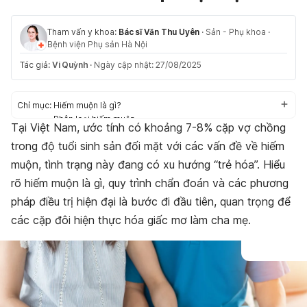
Tham vấn y khoa:
Bác sĩ Văn Thu Uyên
·
Sản - Phụ khoa
·
Bệnh viện Phụ sản Hà Nội
Tác giả:
Vi Quỳnh
·
Ngày cập nhật: 27/08/2025
Chỉ mục:
Hiếm muộn là gì?
Phân loại hiếm muộn
Tại Việt Nam, ước tính có khoảng 7-8% cặp vợ chồng
Nguyên nhân thường gặp gây hiếm muộn
trong độ tuổi sinh sản đối mặt với các vấn đề về hiếm
Dấu hiệu cảnh báo & thời điểm nên đi khám
Quy trình khám hiếm muộn cơ bản
muộn, tình trạng này đang có xu hướng “trẻ hóa”. Hiểu
Chi phí khám hiếm muộn
rõ hiếm muộn là gì, quy trình chẩn đoán và các phương
Chuẩn bị trước buổi khám
pháp điều trị hiện đại là bước đi đầu tiên, quan trọng để
Các phương pháp điều trị hiếm muộn phổ biến
Câu hỏi thường gặp (FAQ)
các cặp đôi hiện thực hóa giấc mơ làm cha mẹ.