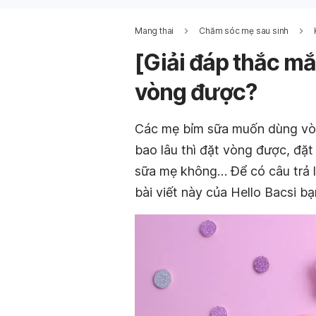
Mang thai
Chăm sóc mẹ sau sinh
[Giải đáp thắc mắc
vòng được?
Các mẹ bỉm sữa muốn dùng vòng
bao lâu thì đặt vòng được, đặ
sữa mẹ không… Để có câu trả l
bài viết này của Hello Bacsi b