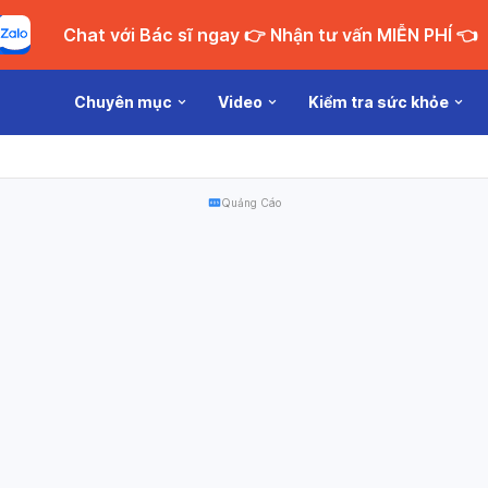
Chat với Bác sĩ ngay 👉 Nhận tư vấn MIỄN PHÍ 👈
Chuyên mục
Video
Kiểm tra sức khỏe
Quảng Cáo