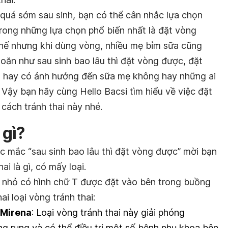
quá sớm sau sinh, bạn có thể cân nhắc lựa chọn
trong những lựa chọn phổ biến nhất là đặt vòng
hế nhưng khi dùng vòng, nhiều mẹ bỉm sữa cũng
oăn như sau sinh bao lâu thì đặt vòng được, đặt
 hay có ảnh hưởng đến sữa mẹ không hay những ai
 Vậy bạn hãy cùng Hello Bacsi tìm hiểu về việc đặt
 cách tránh thai này nhé.
 gì?
hắc mắc “sau sinh bao lâu thì đặt vòng được” mời bạn
ai là gì, có mấy loại.
ụ nhỏ có hình chữ T được đặt vào bên trong buồng
ai loại vòng tránh thai:
Mirena
: Loại vòng tránh thai này giải phóng
ng rụng và có thể điều trị một số bệnh phụ khoa bên