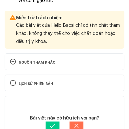
với cơm gạo lứt.
Miễn trừ trách nhiệm
Các bài viết của Hello Bacsi chỉ có tính chất tham
khảo, không thay thế cho việc chẩn đoán hoặc
điều trị y khoa.
NGUỒN THAM KHẢO
Carbohydrates 
https://my.clevelandclinic.org/health/articles/15416-
LỊCH SỬ PHIÊN BẢN
carbohydrates Ngày truy cập: 01/06/2021
Phiên bản hiện tại
The truth about carbs https://www.nhs.uk/live-
well/healthy-weight/why-we-need-to-eat-carbs/ 
24/04/2024
Ngày truy cập: 01/06/2021
Tác giả: 
Phối Linh
Bài viết này có hữu ích với bạn?
Tham vấn y khoa: 
Bác sĩ Nguyễn Thường Hanh
Carbohydrates: How carbs fit into a healthy diet 
Cập nhật bởi: 
Ngà Trương