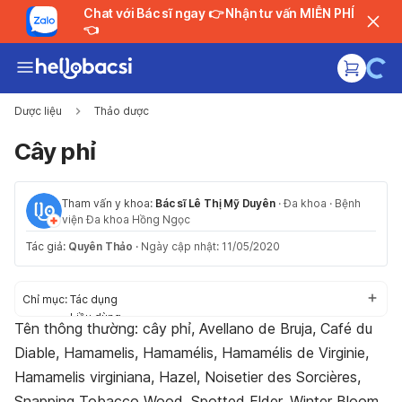
Chat với Bác sĩ ngay 👉 Nhận tư vấn MIỄN PHÍ
👈
Dược liệu
Thảo dược
Cây phỉ
Tham vấn y khoa:
Bác sĩ Lê Thị Mỹ Duyên
·
Đa khoa
·
Bệnh
viện Đa khoa Hồng Ngọc
Tác giả:
Quyên Thảo
·
Ngày cập nhật: 11/05/2020
Chỉ mục:
Tác dụng
Liều dùng
Tên thông thường: cây phỉ, Avellano de Bruja, Café du
Tác dụng phụ
Diable, Hamamelis, Hamamélis, Hamamélis de Virginie,
Thận trọng
Tương tác
Hamamelis virginiana, Hazel, Noisetier des Sorcières,
Snapping Tobacco Wood, Spotted Elder, Winter Bloom