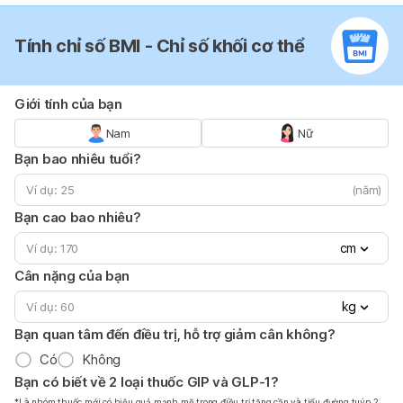
Tính chỉ số BMI - Chỉ số khối cơ thể
Giới tính của bạn
Nam
Nữ
Bạn bao nhiêu tuổi?
(năm)
Bạn cao bao nhiêu?
cm
Cân nặng của bạn
kg
Bạn quan tâm đến điều trị, hỗ trợ giảm cân không?
Có
Không
Bạn có biết về 2 loại thuốc GIP và GLP-1?
*Là nhóm thuốc mới có hiệu quả mạnh mẽ trong điều trị tăng cần và tiểu đường tuýp 2.