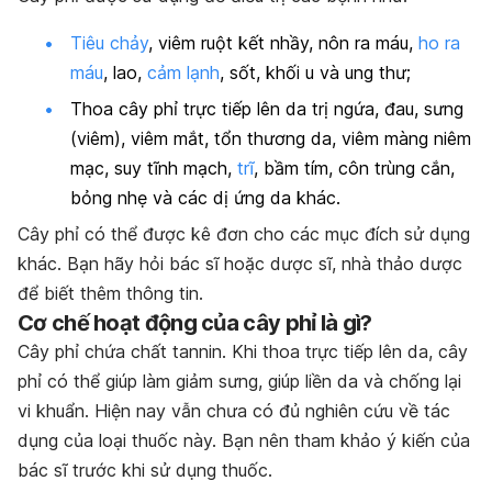
Tiêu chảy
, viêm ruột kết nhầy, nôn ra máu,
ho ra
máu
, lao,
cảm lạnh
, sốt, khối u và ung thư;
Thoa cây phỉ trực tiếp lên da trị ngứa, đau, sưng
(viêm), viêm mắt, tổn thương da, viêm màng niêm
mạc, suy tĩnh mạch,
trĩ
, bầm tím, côn trùng cắn,
bỏng nhẹ và các dị ứng da khác.
Cây phỉ có thể được kê đơn cho các mục đích sử dụng
khác. Bạn hãy hỏi bác sĩ hoặc dược sĩ, nhà thảo dược
để biết thêm thông tin.
Cơ chế hoạt động của cây phỉ là gì?
Cây phỉ chứa chất tannin. Khi thoa trực tiếp lên da, cây
phỉ có thể giúp làm giảm sưng, giúp liền da và chống lại
vi khuẩn. Hiện nay vẫn chưa có đủ nghiên cứu về tác
dụng của loại thuốc này. Bạn nên tham khảo ý kiến của
bác sĩ trước khi sử dụng thuốc.