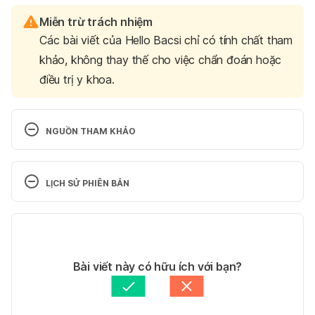
Miễn trừ trách nhiệm
Các bài viết của Hello Bacsi chỉ có tính chất tham
khảo, không thay thế cho việc chẩn đoán hoặc
điều trị y khoa.
NGUỒN THAM KHẢO
Witch-Hazel. http://www.webmd.com/vitamins-
supplements/ingredientmono-227-
LỊCH SỬ PHIÊN BẢN
witch%20hazel.aspx?activeingredientid=227. Ngày 
truy cập 1/2/2016
Phiên bản hiện tại
Witch-Hazel. https://www.drugs.com/npc/witch-
11/05/2020
hazel.html. Ngày truy cập 12/8/2017
Tác giả: 
Quyên Thảo
Bài viết này có hữu ích với bạn?
Tham vấn y khoa: 
Bác sĩ Lê Thị Mỹ Duyên
Cập nhật bởi: 
Tố Quyên