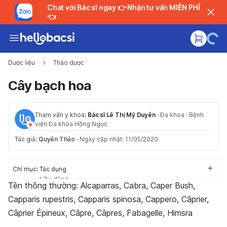
Chat với Bác sĩ ngay 👉 Nhận tư vấn MIỄN PHÍ
👈
Dược liệu
Thảo dược
Cây bạch hoa
Tham vấn y khoa:
Bác sĩ Lê Thị Mỹ Duyên
·
Đa khoa
·
Bệnh
viện Đa khoa Hồng Ngọc
Tác giả:
Quyên Thảo
·
Ngày cập nhật: 11/05/2020
Chỉ mục:
Tác dụng
Liều dùng
Tên thông thường: Alcaparras, Cabra, Caper Bush,
Tác dụng phụ
Capparis rupestris, Capparis spinosa, Cappero, Câprier,
Thận trọng
Tương tác
Câprier Épineux, Câpre, Câpres, Fabagelle, Himsra