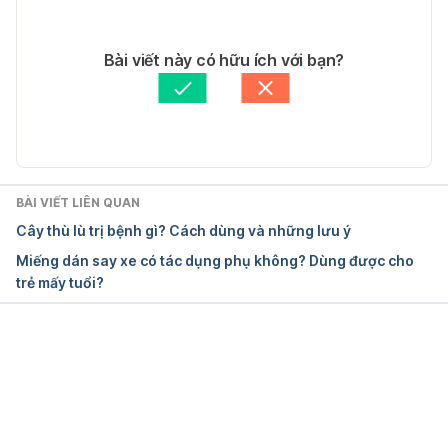
17/3/2017.
11/05/2020
Capers
. 
http://www.webmd.com/vitamins-
Tác giả: 
Quyên Thảo
Bài viết này có hữu ích với bạn?
supplements/ingredientmono-727-capers.aspx?
Tham vấn y khoa: 
Bác sĩ Lê Thị Mỹ Duyên
activeingredientid=727&activeingredientname=cape
Cập nhật bởi: 
Hoàng Diệu Thu
rs Ngày truy cập 17/3/2017.
BÀI VIẾT LIÊN QUAN
Cây thù lù trị bệnh gì? Cách dùng và những lưu ý
Miếng dán say xe có tác dụng phụ không? Dùng được cho
trẻ mấy tuổi?
Đang tải....