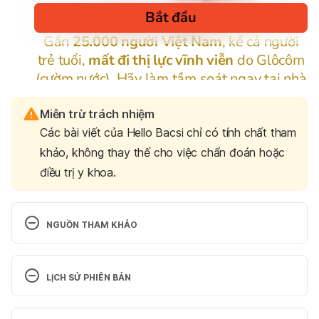
Miễn trừ trách nhiệm
Các bài viết của Hello Bacsi chỉ có tính chất tham
khảo, không thay thế cho việc chẩn đoán hoặc
điều trị y khoa.
NGUỒN THAM KHẢO
Capers
. http://www.livingnaturally.com/ns/DisplayM
onograph.asp?
LỊCH SỬ PHIÊN BẢN
StoreID=15F522D98A3A417FBE8D6702F135785A
&DocID=bottomline-capers Ngày truy cập 
Phiên bản hiện tại