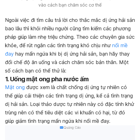
vào cách bạn chăm sóc cơ thể
Ngoài việc đi tìm câu trả lời cho thắc mắc dị ứng hải sản
bao lâu thì khỏi nhiều người cũng tìm kiếm các phương
pháp giúp làm nhẹ triệu chứng. Theo các chuyên gia sức
khỏe, đ
ể rút ngắn các tình trạng khó chịu như
nổi mề
đay
hay mẩn ngứa khi bị dị ứng hải sản, bạn hãy thay
đổi chế độ ăn uống và cách chăm sóc bản thân. Một
số cách bạn có thể thử là:
1. Uống mật ong pha nước ấm
Mật ong
được xem là chất chống dị ứng tự nhiên có
thể giúp cải thiện các tình trạng dị ứng, kể cả tình trạng
dị hải sản. Loại thảo dược tự nhiên này có đặc tính khử
trùng nên có thể tiêu diệt các vi khuẩn có hại, từ đó
giúp giảm tình trạng mẩn ngứa khi nổi mề đay.
Quảng Cáo