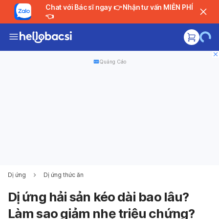
Chat với Bác sĩ ngay 👉 Nhận tư vấn MIỄN PHÍ
👈
Quảng Cáo
Dị ứng
Dị ứng thức ăn
Dị ứng hải sản kéo dài bao lâu​?
Làm sao giảm nhẹ triệu chứng?