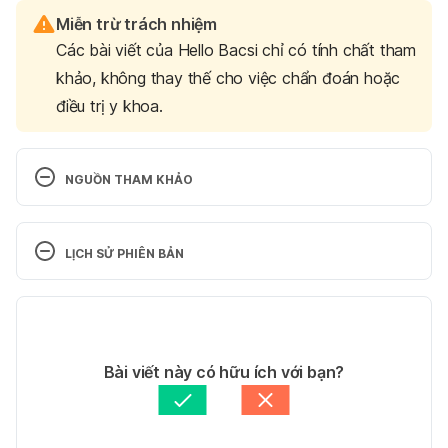
Miễn trừ trách nhiệm
Các bài viết của Hello Bacsi chỉ có tính chất tham
khảo, không thay thế cho việc chẩn đoán hoặc
điều trị y khoa.
NGUỒN THAM KHẢO
LỊCH SỬ PHIÊN BẢN
Shellfish Allergy 
https://acaai.org/allergies/types/food-
Phiên bản hiện tại
allergies/types-food-allergy/shellfish-allergy Ngày 
truy cập 01/8/2021
13/11/2025
Tác giả: 
Vũ Thị Quỳnh Như
Bài viết này có hữu ích với bạn?
Shellfish allergy https://www.foodallergy.org/living-
Tham vấn y khoa: 
Bác sĩ Nguyễn Thường Hanh
food-allergies/food-allergy-essentials/common-
Cập nhật bởi: 
Trương Phương Đài
allergens/shellfish  Ngày truy cập 01/8/2021