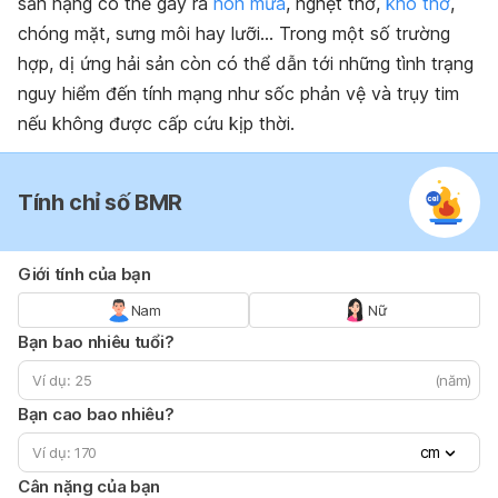
sản nặng có thể gây ra
nôn mửa
, nghẹt thở,
khó thở
,
chóng mặt, sưng môi hay lưỡi… Trong một số trường
hợp, dị ứng hải sản còn có thể dẫn tới những tình trạng
nguy hiểm đến tính mạng như sốc phản vệ và trụy tim
nếu không được cấp cứu kịp thời.
Tính chỉ số BMR
Giới tính của bạn
Nam
Nữ
Bạn bao nhiêu tuổi?
(năm)
Bạn cao bao nhiêu?
cm
Cân nặng của bạn