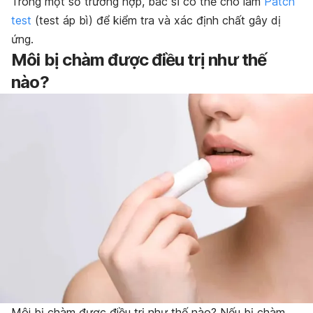
Trong một số trường hợp, bác sĩ có thể cho làm
Patch
test
(test áp bì) để kiểm tra và xác định chất gây dị
ứng.
Môi bị chàm được điều trị như thế
nào?
Môi bị chàm được điều trị như thế nào?
Nếu bị chàm