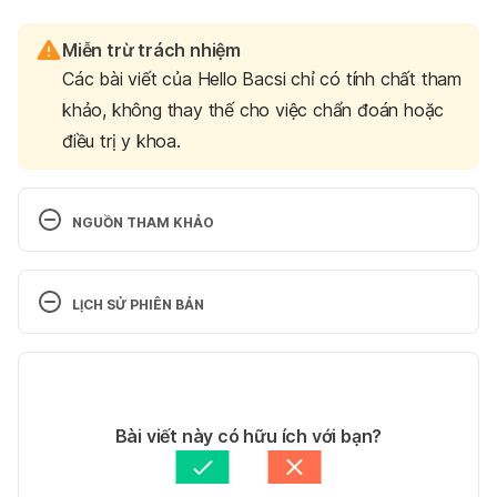
Miễn trừ trách nhiệm
Các bài viết của Hello Bacsi chỉ có tính chất tham
khảo, không thay thế cho việc chẩn đoán hoặc
điều trị y khoa.
NGUỒN THAM KHẢO
Eczematous cheilitis. 
https://dermnetnz.org/topics/eczematous-cheilitis
. 
LỊCH SỬ PHIÊN BẢN
Ngày truy cập 5/2/2022
Phiên bản hiện tại
Eczema on the Lips (Eczematous Cheilitis). 
https://my.clevelandclinic.org/health/diseases/2274
07/11/2022
1-eczema-on-the-lips
. Ngày truy cập 2/5/2022
Tác giả: 
Tố Quyên
Bài viết này có hữu ích với bạn?
Tham vấn y khoa: 
Thạc sĩ - Dược sĩ - Giảng viên Lê 
How to treat painful eczema on your lips. 
Thị Mai