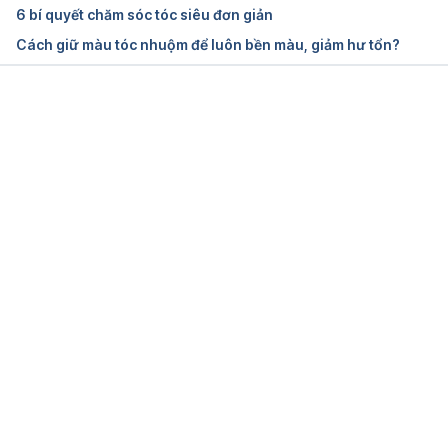
How to stop damaging your hair 
6 bí quyết chăm sóc tóc siêu đơn giản
https://www.aad.org/public/diseases/hair-
Cách giữ màu tóc nhuộm để luôn bền màu, giảm hư tổn?
loss/insider/stop-damage
 Ngày truy cập: 7/2/2022
Your Hair (for Kids) 
https://kidshealth.org/en/kids/hair.html
 Ngày truy 
Đang tải....
cập: 7/2/2022