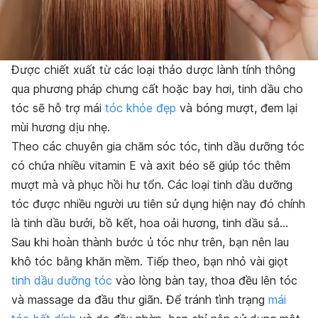
Được chiết xuất từ các loại thảo dược lành tính thông
qua phương pháp chưng cất hoặc bay hơi, tinh dầu cho
tóc sẽ hỗ trợ mái
tóc khỏe đẹp
và bóng mượt, đem lại
mùi hương dịu nhẹ.
Theo các chuyên gia chăm sóc tóc, tinh dầu dưỡng tóc
có chứa nhiều vitamin E và axit béo sẽ giúp tóc thêm
mượt mà và phục hồi hư tổn. Các loại tinh dầu dưỡng
tóc được nhiều người ưu tiên sử dụng hiện nay đó chính
là tinh dầu bưởi, bồ kết, hoa oải hương, tinh dầu sả…
Sau khi hoàn thành bước ủ tóc như trên, bạn nên lau
khô tóc bằng khăn mềm. Tiếp theo, bạn nhỏ vài giọt
tinh dầu dưỡng tóc
vào lòng bàn tay, thoa đều lên tóc
và massage da đầu thư giãn. Để tránh tình trạng
mái