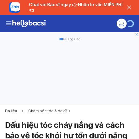
Chat với Bác sĩ ngay 👉 Nhận tư vấn MIỄN PHÍ
👈
Quảng Cáo
Da liễu
Chăm sóc tóc & da đầu
Dấu hiệu tóc cháy nắng và cách
bảo vệ tóc khỏi hư tổn dưới nắng