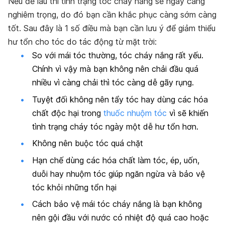
Nếu để lâu thì tình trạng tóc cháy nắng sẽ ngày càng
nghiêm trọng, do đó bạn cần khắc phục càng sớm càng
tốt. Sau đây là 1 số điều mà bạn cần lưu ý để giảm thiểu
hư tổn cho tóc do tác động từ mặt trời:
So với mái tóc thường, tóc cháy nắng rất yếu.
Chính vì vậy mà bạn không nên chải đầu quá
nhiều vì càng chải thì tóc càng dễ gãy rụng.
Tuyệt đối không nên tẩy tóc hay dùng các hóa
chất độc hại trong
thuốc nhuộm tóc
vì sẽ khiến
tình trạng cháy tóc ngày một dễ hư tổn hơn.
Không nên buộc tóc quá chặt
Hạn chế dùng các hóa chất làm tóc, ép, uốn,
duỗi hay nhuộm tóc giúp ngăn ngừa và bảo vệ
tóc khỏi những tổn hại
Cách bảo vệ mái tóc cháy nắng là bạn không
nên gội đầu với nước có nhiệt độ quá cao hoặc