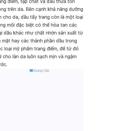
ang điểm, tạp chất và dầu thừa tồn
ng trên da. Bên cạnh khả năng dưỡng
 cho da, dầu tẩy trang còn là một loại
ng môi đặc biệt có thể hòa tan các
ại dầu khác như chất nhờn sản xuất từ
 mặt hay các thành phần dầu trong
c loại mỹ phẩm trang điểm, để từ đó
ữ cho làn da luôn sạch mịn và ngậm
ớc.
Quảng Cáo