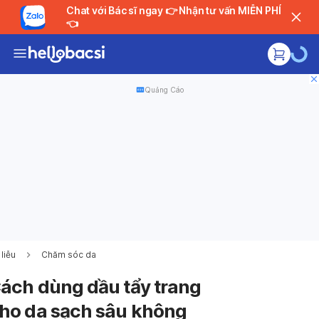
Chat với Bác sĩ ngay 👉 Nhận tư vấn MIỄN PHÍ
👈
Quảng Cáo
liễu
Chăm sóc da
Đang tải....
ách dùng dầu tẩy trang
ho da sạch sâu không