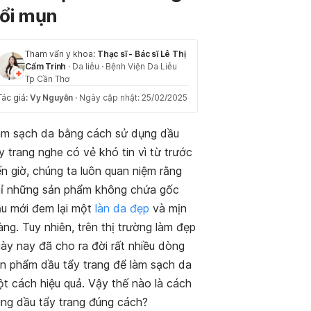
ổi mụn
Tham vấn y khoa:
Thạc sĩ - Bác sĩ Lê Thị
Cẩm Trinh
·
Da liễu
·
Bệnh Viện Da Liễu
Tp Cần Thơ
Tác giả:
Vy Nguyễn
·
Ngày cập nhật: 25/02/2025
m sạch da bằng cách sử dụng dầu
y trang nghe có vẻ khó tin vì từ trước
n giờ, chúng ta luôn quan niệm rằng
ỉ những sản phẩm không chứa gốc
u mới đem lại một
làn da đẹp
và mịn
ng. Tuy nhiên, trên thị trường làm đẹp
ày nay đã cho ra đời rất nhiều dòng
n phẩm dầu tẩy trang để làm sạch da
t cách hiệu quả. Vậy thế nào là cách
ng dầu tẩy trang đúng cách?