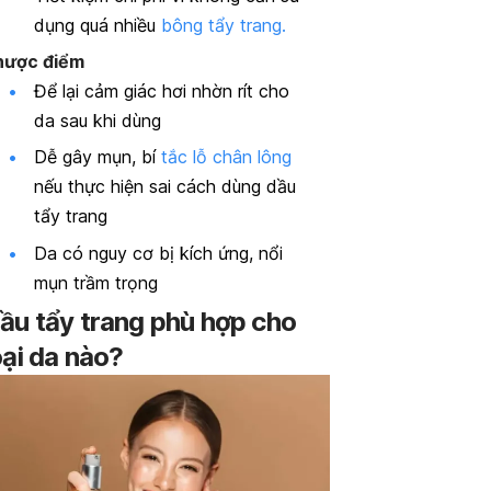
dụng quá nhiều
bông tẩy trang.
hược điểm
Để lại cảm giác hơi nhờn rít cho
da sau khi dùng
Dễ gây mụn, bí
tắc lỗ chân lông
nếu thực hiện sai cách dùng dầu
tẩy trang
Da có nguy cơ bị kích ứng, nổi
mụn trầm trọng
ầu tẩy trang phù hợp cho
oại da nào?