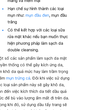
màng và mềm mại
Hạn chế sự hình thành các loại
mụn như:
mụn đầu đen
, mụn đầu
trắng
Có thể kết hợp với các loại sữa
rửa mặt khác nếu bạn muốn thực
hiện phương pháp làm sạch da
double cleansing.
t số các sản phẩm làm sạch da mặt
uyền thống có thể gây kích ứng da,
m khô da quá mức hay làm trầm trọng
hêm
mụn trứng cá
. Đôi khi việc sử dụng
c loại sản phẩm này sẽ gây khô da,
n đến việc kích thích da tiết dầu quá
c để bù vào lượng ẩm mất đi trên da.
ong khi đó, sử dụng dầu tẩy trang sẽ