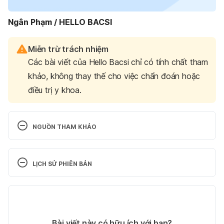
Ngân Phạm / HELLO BACSI
Miễn trừ trách nhiệm
Các bài viết của Hello Bacsi chỉ có tính chất tham
khảo, không thay thế cho việc chẩn đoán hoặc
điều trị y khoa.
NGUỒN THAM KHẢO
Dengue Fever 
https://www.emedicinehealth.com/dengue_fever/art
LỊCH SỬ PHIÊN BẢN
icle_em.htm Ngày truy cập 21/9/2019
Phiên bản hiện tại
What Is the Best Treatment for Dengue Fever? 
https://www.emedicinehealth.com/ask_what_is_the
04/08/2023
_best_treatment_for_dengue_fever/article_em.htm 
Tác giả: 
Ngân Phạm
Bài viết này có hữu ích với bạn?