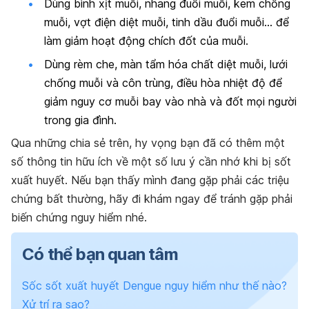
Dùng bình xịt muỗi, nhang đuổi muỗi, kem chống
muỗi, vợt điện diệt muỗi, tinh dầu đuổi muỗi… để
làm giảm hoạt động chích đốt của muỗi.
Dùng rèm che, màn tẩm hóa chất diệt muỗi, lưới
chống muỗi và côn trùng, điều hòa nhiệt độ để
giảm nguy cơ muỗi bay vào nhà và đốt mọi người
trong gia đình.
Qua những chia sẻ trên, hy vọng bạn đã có thêm một
số thông tin hữu ích về một số lưu ý cần nhớ khi bị sốt
xuất huyết. Nếu bạn thấy mình đang gặp phải các triệu
chứng bất thường, hãy đi khám ngay để tránh gặp phải
biến chứng nguy hiểm nhé.
Có thể bạn quan tâm
Sốc sốt xuất huyết Dengue nguy hiểm như thế nào?
Xử trí ra sao?