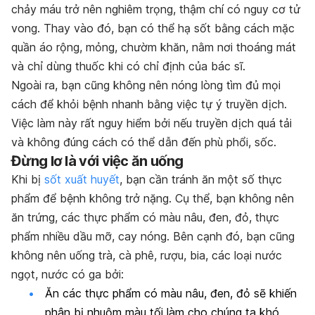
chảy máu trở nên nghiêm trọng, thậm chí có nguy cơ tử
vong. Thay vào đó, bạn có thể hạ sốt bằng cách mặc
quần áo rộng, mỏng, chườm khăn, nằm nơi thoáng mát
và chỉ dùng thuốc khi có chỉ định của bác sĩ.
Ngoài ra, bạn cũng không nên nóng lòng tìm đủ mọi
cách để khỏi bệnh nhanh bằng việc tự ý truyền dịch.
Việc làm này rất nguy hiểm bởi nếu truyền dịch quá tải
và không đúng cách có thể dẫn đến phù phổi, sốc.
Đừng lơ là với việc ăn uống
Khi bị
sốt xuất huyết
, bạn cần tránh ăn một số thực
phẩm để bệnh không trở nặng. Cụ thể, bạn không nên
ăn trứng, các thực phẩm có màu nâu, đen, đỏ, thực
phẩm nhiều dầu mỡ, cay nóng. Bên cạnh đó, bạn cũng
không nên uống trà, cà phê, rượu, bia, các loại nước
ngọt, nước có ga bởi:
Ăn các thực phẩm có màu nâu, đen, đỏ sẽ khiến
phân bị nhuộm màu tối làm cho chúng ta khó