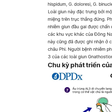
hispidum, G. doloresi, G. binuc
Loài giun này đặc trưng bởi mộ
miệng trên trục thẳng đứng. P
nhiễm giun đầu gai được chẩn đ
các khu vực khác của Đông Na
này cũng đã được ghi nhận ở 
châu Phi.
Người bệnh nhiễm phả
3 của các loài giun
Gnathostio
Chu kỳ phát triển củ