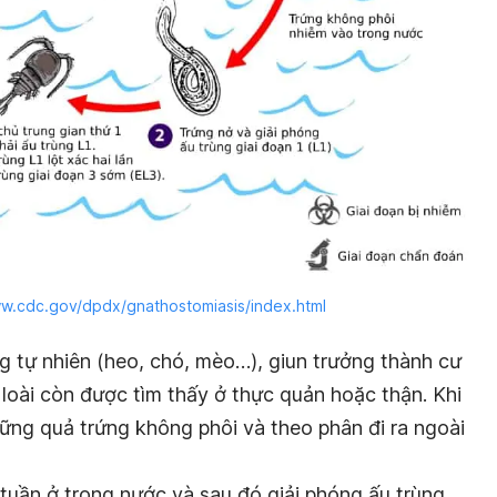
ww.cdc.gov/dpdx/gnathostomiasis/index.html
ng tự nhiên (heo, chó, mèo…), giun trưởng thành cư
 loài còn được tìm thấy ở thực quản hoặc thận. Khi
hững quả trứng không phôi và theo phân đi ra ngoài
 tuần ở trong nước và sau đó giải phóng ấu trùng