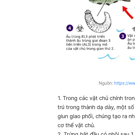
Nguồn:
https://w
1. Trong các vật chủ chính tro
trú trong thành dạ dày, một số
giun giao phối, chúng tạo ra n
cơ thể vật chủ.
2. Trứng bắt đầu có phôi sau 1