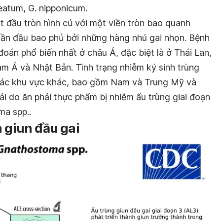
leatum, G. nipponicum
.
t đầu tròn hình củ với một viền tròn bao quanh
hần đầu bao phủ bởi những hàng nhú gai nhọn.
Bệnh
oán phổ biến nhất ở châu Á, đặc biệt là ở Thái Lan,
m Á và Nhật Bản. Tình trạng nhiễm k
ý sinh trùng
các khu vực khác, bao gồm Nam và Trung Mỹ và
i do ăn phải thực phẩm bị nhiễm ấu trùng giai đoạn
ma spp.
.
a giun đầu gai