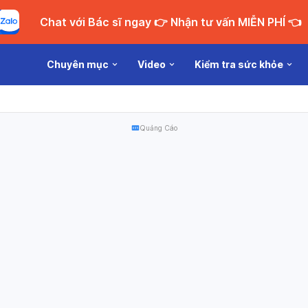
Chat với Bác sĩ ngay 👉 Nhận tư vấn MIỄN PHÍ 👈
Chuyên mục
Video
Kiểm tra sức khỏe
Quảng Cáo