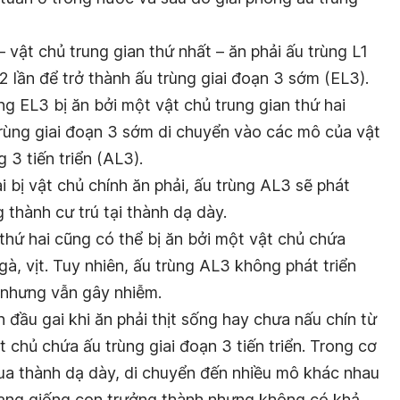
– vật chủ trung gian thứ nhất – ăn phải ấu trùng L1
 2 lần để trở thành ấu trùng giai đoạn 3 sớm (EL3).
g EL3 bị ăn bởi một vật chủ trung gian thứ hai
 trùng giai đoạn 3 sớm di chuyển vào các mô của vật
 3 tiến triển (AL3).
ai bị vật chủ chính ăn phải, ấu trùng AL3 sẽ phát
g thành cư trú tại thành dạ dày.
 thứ hai cũng có thể bị ăn bởi một vật chủ chứa
 gà, vịt. Tuy nhiên, ấu trùng AL3 không phát triển
 nhưng vẫn gây nhiễm.
 đầu gai khi ăn phải thịt sống hay chưa nấu chín từ
 chủ chứa ấu trùng giai đoạn 3 tiến triển. Trong cơ
qua thành dạ dày, di chuyển đến nhiều mô khác nhau
 dạng giống con trưởng thành nhưng không có khả