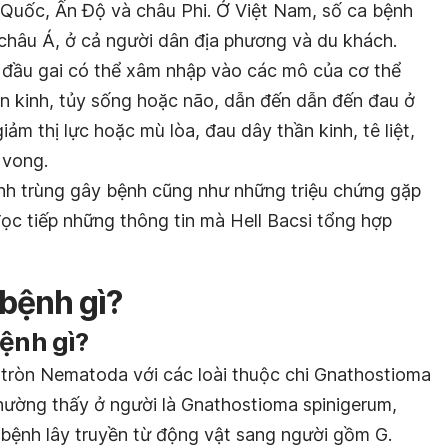
 Quốc, Ấn Độ và châu Phi. Ở Việt Nam, số ca bệnh
hâu Á, ở cả người dân địa phương và du khách.
 đầu gai có thể xâm nhập vào các mô của cơ thể
n kinh, tủy sống hoặc não, dẫn đến dẫn đến đau ở
iảm thị lực hoặc mù lòa, đau dây thần kinh, tê liệt,
 vong.
sinh trùng gây bệnh cũng như những triệu chứng gặp
 đọc tiếp những thông tin mà Hell Bacsi tổng hợp
 bệnh gì?
bệnh gì?
 tròn Nematoda với các loài thuộc chi
Gnathostioma
hường thấy ở người là
Gnathostioma spinigerum
,
 bệnh lây truyền từ động vật sang người gồm
G.