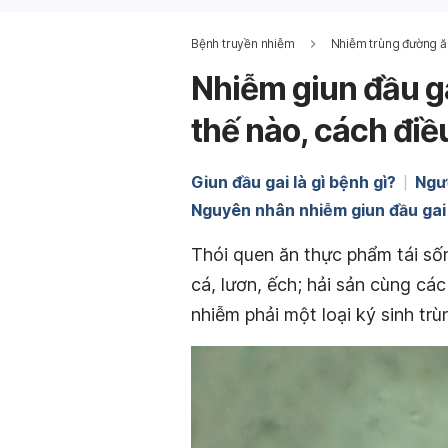
Bệnh truyền nhiễm
Nhiễm trùng đường ă
Nhiễm giun đầu g
thế nào, cách điề
Giun đầu gai là gì bệnh gì?
Ngườ
Nguyên nhân nhiễm giun đầu gai
Thói quen ăn thực phẩm tái số
cá, lươn, ếch; hải sản cùng các 
nhiễm phải một loại ký sinh trù