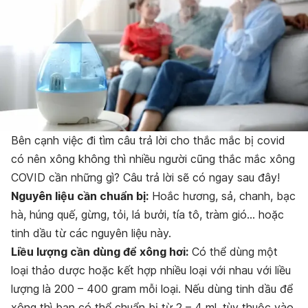
Bên cạnh việc đi tìm câu trả lời cho thắc mắc bị covid
có nên xông không thì nhiều người cũng thắc mắc xông
COVID cần những gì? Câu trả lời sẽ có ngay sau đây!
Nguyên liệu cần chuẩn bị:
Hoắc hương, sả, chanh, bạc
hà, húng quế, gừng, tỏi, lá bưởi, tía tô, tràm gió… hoặc
tinh dầu từ các nguyên liệu này.
Liều lượng cần dùng để xông hơi:
Có thể dùng một
loại thảo dược hoặc kết hợp nhiều loại với nhau với liều
lượng là 200 – 400 gram mỗi loại. Nếu dùng tinh dầu để
xông thì bạn có thể chuẩn bị từ 2 – 4 ml, tùy thuộc vào