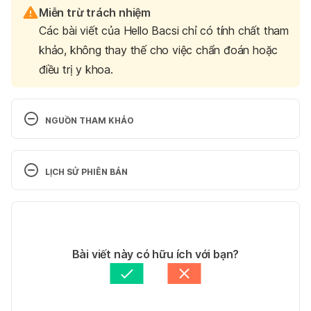
Miễn trừ trách nhiệm
Các bài viết của Hello Bacsi chỉ có tính chất tham
khảo, không thay thế cho việc chẩn đoán hoặc
điều trị y khoa.
NGUỒN THAM KHẢO
MYTH: INHALING STEAM IS AN EFFECTIVE 
COVID-19 TREATMENT
LỊCH SỬ PHIÊN BẢN
https://digitalmedic.stanford.edu/myth/myth-
Phiên bản hiện tại
inhaling-steam-is-an-effective-covid-19-treatment/
Truy cập ngày 08/03/2022
29/04/2023
Tác giả: 
Hoàng Oanh Nguyễn
Bài viết này có hữu ích với bạn?
Thermal inactivation of SARS COVID-2 virus: Are 
Tham vấn y khoa: 
Bác sĩ Nguyễn Thường Hanh
steam inhalations a potential treatment?
Cập nhật bởi: 
Linh Nguyễn