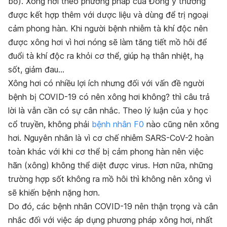
bổ). Xông hơi theo phương pháp của Đông y thường
được kết hợp thêm với dược liệu và dùng để trị ngoại
cảm phong hàn. Khi người bệnh nhiễm tà khí độc nên
được xông hơi vì hơi nóng sẽ làm tăng tiết mồ hôi để
đuổi tà khí độc ra khỏi cơ thể, giúp hạ thân nhiệt, hạ
sốt, giảm đau…
Xông hơi có nhiều lợi ích nhưng đối với vấn đề người
bệnh bị COVID-19 có nên xông hơi không? thì câu trả
lời là vẫn cần có sự cân nhắc. Theo lý luận của y học
cổ truyền, không phải
bệnh nhân F0
nào cũng nên xông
hơi. Nguyên nhân là vì cơ chế nhiễm SARS-CoV-2 hoàn
toàn khác với khi cơ thể bị cảm phong hàn nên việc
hãn (xông) không thể diệt được virus. Hơn nữa, những
trường hợp sốt không ra mồ hôi thì không nên xông vì
sẽ khiến bệnh nặng hơn.
Do đó, các bệnh nhân COVID-19 nên thận trọng và cân
nhắc đối với việc áp dụng phương pháp xông hơi, nhất