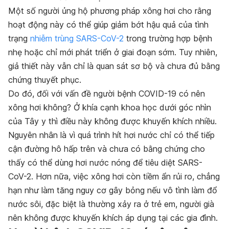
Một số người ủng hộ phương pháp xông hơi cho rằng
hoạt động này có thể giúp giảm bớt hậu quả của tình
trạng
nhiễm trùng SARS-CoV-2
trong trường hợp bệnh
nhẹ hoặc chỉ mới phát triển ở giai đoạn sớm. Tuy nhiên,
giả thiết này vẫn chỉ là quan sát sơ bộ và chưa đủ bằng
chứng thuyết phục.
Do đó, đối với vấn đề người bệnh COVID-19 có nên
xông hơi không? Ở khía cạnh khoa học dưới góc nhìn
của Tây y thì điều này không được khuyến khích nhiều.
Nguyên nhân là vì quá trình hít hơi nước chỉ có thể tiếp
cận đường hô hấp trên và chưa có bằng chứng cho
thấy có thể dùng hơi nước nóng để tiêu diệt SARS-
CoV-2. Hơn nữa, việc xông hơi còn tiềm ẩn rủi ro, chẳng
hạn như làm tăng nguy cơ gây bỏng nếu vô tình làm đổ
nước sôi, đặc biệt là thường xảy ra ở trẻ em, người già
nên không được khuyến khích áp dụng tại các gia đình.