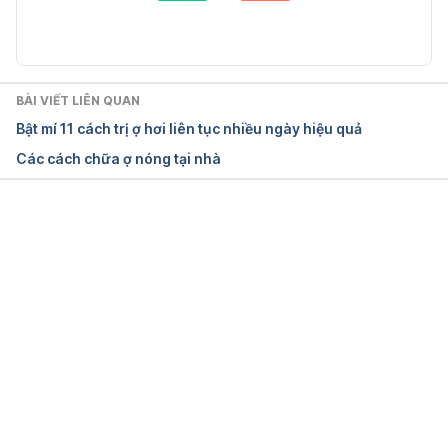
Ngày truy cập: 26/10/2021
Belching Disorders uclahealth.org/esophageal-
center/belching-disorders Ngày truy cập: 
BÀI VIẾT LIÊN QUAN
26/10/2021
Bật mí 11 cách trị ợ hơi liên tục nhiều ngày hiệu quả
Các cách chữa ợ nóng tại nhà
Wind, burping, flatulence and bloating 
gutscharity.org.uk/advice-and-
information/symptoms/bloating-and-wind/ Ngày 
truy cập: 26/10/2021
Đang tải....