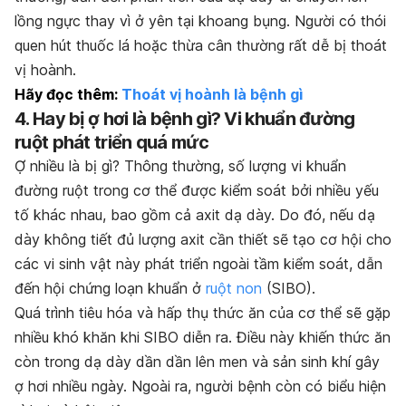
lồng ngực thay vì ở yên tại khoang bụng. Người có thói
quen hút thuốc lá hoặc thừa cân thường rất dễ bị thoát
vị hoành.
Hãy đọc thêm:
Thoát vị hoành là bệnh gì
4. H
ay bị ợ hơi là bệnh gì?
Vi khuẩn đường
ruột phát triển quá mức
Ợ nhiều là bị gì?
Thông thường, số lượng vi khuẩn
đường ruột trong cơ thể được kiểm soát bởi nhiều yếu
tố khác nhau, bao gồm cả axit dạ dày. Do đó, nếu dạ
dày không tiết đủ lượng axit cần thiết sẽ tạo cơ hội cho
các vi sinh vật này phát triển ngoài tầm kiểm soát, dẫn
đến hội chứng loạn khuẩn ở
ruột non
(SIBO).
Quá trình tiêu hóa và hấp thụ thức ăn của cơ thể sẽ gặp
nhiều khó khăn khi SIBO diễn ra. Điều này khiến thức ăn
còn trong dạ dày dần dần lên men và sản sinh khí gây
ợ hơi nhiều ngày. Ngoài ra, người bệnh còn có biểu hiện