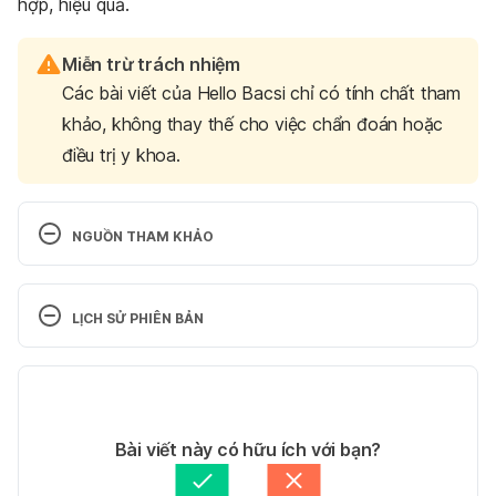
hợp, hiệu quả.
Miễn trừ trách nhiệm
Các bài viết của Hello Bacsi chỉ có tính chất tham
khảo, không thay thế cho việc chẩn đoán hoặc
điều trị y khoa.
NGUỒN THAM KHẢO
Gas and Gas Pain 
my.clevelandclinic.org/health/diseases/7314-gas 
LỊCH SỬ PHIÊN BẢN
Ngày truy cập: 26/10/2021
Phiên bản hiện tại
Gas, Bloating, and Burping 
peacehealth.org/medical-topics/id/gas Ngày truy 
30/03/2022
cập: 26/10/2021
Tác giả: 
Ngọc Vũ
Bài viết này có hữu ích với bạn?
Tham vấn y khoa: 
Bác sĩ Nguyễn Thường Hanh
Dyspepsia uofmhealth.org/health-library/tm6322 
Cập nhật bởi: 
Minh Châu Văn