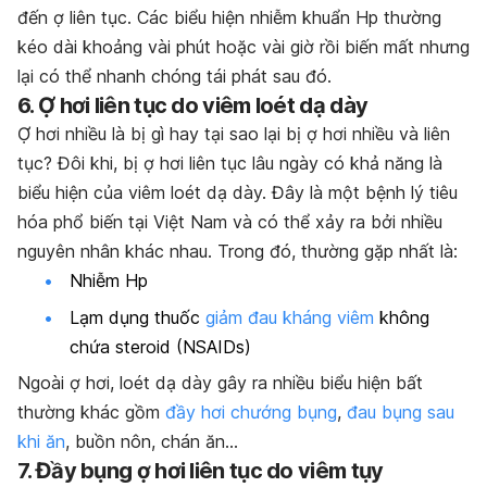
đến
ợ liên tục
. Các biểu hiện nhiễm khuẩn Hp thường
kéo dài khoảng vài phút hoặc vài giờ rồi biến mất nhưng
lại có thể nhanh chóng tái phát sau đó.
6. Ợ hơi liên tục do viêm loét dạ dày
Ợ hơi nhiều là bị gì hay
tại sao lại bị ợ hơi nhiều và liên
tục
? Đôi khi, bị ợ hơi liên tục lâu ngày có khả năng là
biểu hiện của viêm loét dạ dày. Đây là một bệnh lý tiêu
hóa phổ biến tại Việt Nam và có thể xảy ra bởi nhiều
nguyên nhân khác nhau. Trong đó, thường gặp nhất là:
Nhiễm Hp
Lạm dụng thuốc
giảm đau kháng viêm
không
chứa steroid (NSAIDs)
Ngoài ợ hơi, loét dạ dày gây ra nhiều biểu hiện bất
thường khác gồm
đầy hơi chướng bụng
,
đau bụng sau
khi ăn
, buồn nôn, chán ăn…
7. Đ
ầy bụng ợ hơi liên tục do v
iêm tụy