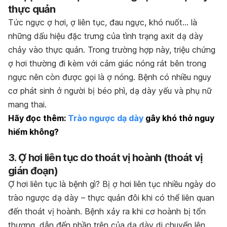
thực quản
Tức ngực ợ hơi, ợ liên tục, đau ngực, khó nuốt… là
những dấu hiệu đặc trưng của tình trạng axit dạ dày
chảy vào thực quản. Trong trường hợp này, triệu chứng
ợ hơi thường đi kèm với cảm giác nóng rát bên trong
ngực nên còn được gọi là ợ nóng. Bệnh có nhiều nguy
cơ phát sinh ở người bị béo phì, dạ dày yếu và phụ nữ
mang thai.
Hãy đọc thêm:
Trào ngược dạ dày
gây khó thở nguy
hiểm không?
3. Ợ hơi liên tục do thoát vị hoành (thoát vị
gián đoạn)
Ợ hơi liên tục là bệnh gì?
Bị ợ hơi liên tục nhiều ngày do
trào ngược dạ dày – thực quản đôi khi có thể liên quan
đến thoát vị hoành. Bệnh xảy ra khi cơ hoành bị tổn
thương, dẫn đến phần trên của dạ dày di chuyển lên