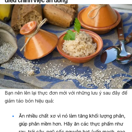
đ
iều chỉnh việc ăn uống
Bạn nên lên lại thực đơn mới với những lưu ý sau đây để
giảm táo bón hiệu quả:
Ăn nhiều chất xơ vì nó làm tăng khối lượng phân,
giúp phân mềm hơn. Hãy ăn các thực phẩm như
rau, trái cây, ngũ cốc nguyên hạt (yến mạch, gạo