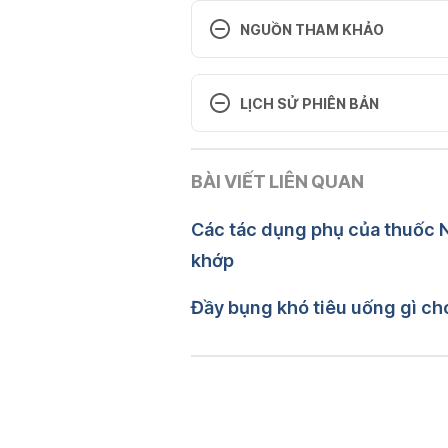
NGUỒN THAM KHẢO
9 best foods to boost liver 
detox. http://www.bodyandsoul.
LỊCH SỬ PHIÊN BẢN
o+boost+liver+detox,33007?p=4
Phiên bản hiện tại
Crave fresh avocado. https://w
BÀI VIẾT LIÊN QUAN
27/07/2026
Tác giả: 
Đăng Khương
Các tác dụng phụ của thuốc N
Tham vấn y khoa: 
TS. Dượ
khớp
Cập nhật bởi: 
Trương Phươ
Đầy bụng khó tiêu uống gì ch