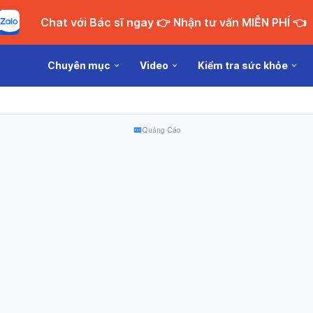
Chat với Bác sĩ ngay 👉 Nhận tư vấn MIỄN PHÍ 👈
Chuyên mục
Video
Kiểm tra sức khỏe
Quảng Cáo