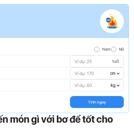
Nam
Nữ
tuổi
cm
kg
Tính ngay
ến món gì với bơ để tốt cho