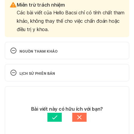
Miễn trừ trách nhiệm
Các bài viết của Hello Bacsi chỉ có tính chất tham
khảo, không thay thế cho việc chẩn đoán hoặc
điều trị y khoa.
NGUỒN THAM KHẢO
Overactive Bladder (OAB) with or without Urinary 
Incontinence (UI). 
LỊCH SỬ PHIÊN BẢN
https://www.brighamandwomens.org/obgyn/urogyn
ecology/overactive-bladder
. Ngày truy cập: 
Phiên bản hiện tại
03/12/2021
11/03/2022
Bladder Training. 
Tác giả: 
Trúc Phạm
Bài viết này có hữu ích với bạn?
https://www.ucsfhealth.org/education/bladder-
Tham vấn y khoa: 
Tiến sĩ - Bác sĩ - Giảng viên 
training
. Ngày truy cập: 03/12/2021
Nguyễn Bùi Bình
Cập nhật bởi: 
Lương Lan