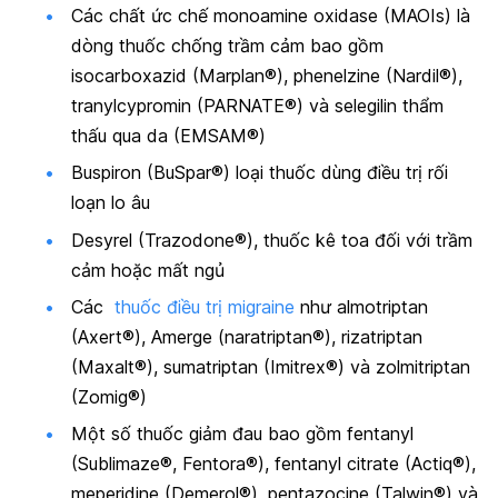
Các chất ức chế monoamine oxidase (MAOIs) là
dòng thuốc chống trầm cảm bao gồm
isocarboxazid (Marplan®), phenelzine (Nardil®),
tranylcypromin (PARNATE®) và selegilin thẩm
thấu qua da (EMSAM®)
Buspiron (BuSpar®) loại thuốc dùng điều trị rối
loạn lo âu
Desyrel (Trazodone®), thuốc kê toa đối với trầm
cảm hoặc mất ngủ
Các
thuốc điều trị migraine
như almotriptan
(Axert®), Amerge (naratriptan®), rizatriptan
(Maxalt®), sumatriptan (Imitrex®) và zolmitriptan
(Zomig®)
Một số thuốc giảm đau bao gồm fentanyl
(Sublimaze®, Fentora®), fentanyl citrate (Actiq®),
meperidine (Demerol®), pentazocine (Talwin®) và