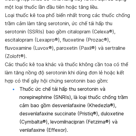
một loại thuốc lần đầu tiên hoặc tăng liều.
Loại thuốc kê toa phổ biến nhất trong các thuốc chống
trầm cảm làm tăng serotonin, ức chế tái hấp thu
serotonin (SSRIs) bao gồm citalopram (Celexa®),
escitalopram (Lexapro®), fluoxetine (Prozac®),
fluvoxamine (Luvox®), paroxetin (Paxil®) và sertraline
(Zoloft®).
Các thuốc kê toa khác và thuốc không cần toa có thể
làm tăng nồng độ serotonin khi dùng đơn lẻ hoặc kết
hợp có thể gây hội chứng serotonin bao gồm:
Thuốc ức chế tái hấp thu serotonin và
norepinephrine (SNRIs), là loại thuốc chống trầm
cảm bao gồm desvenlafaxine (Khedezla®),
desvenlafaxine succinate (Pristiq®), duloxetine
(Cymbalta®), levomilnacipran (Fetzima®) và
venlafaxine (Effexor).