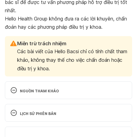
bác sĩ để được tư vấn phương pháp hỗ trợ điều trị tốt
nhất.
Hello Health Group không đưa ra các lời khuyên, chẩn
đoán hay các phương pháp điều trị y khoa.
Miễn trừ trách nhiệm
Các bài viết của Hello Bacsi chỉ có tính chất tham
khảo, không thay thế cho việc chẩn đoán hoặc
điều trị y khoa.
NGUỒN THAM KHẢO
Serotonin syndrome. 
http://www.mayoclinic.org/diseases-
LỊCH SỬ PHIÊN BẢN
conditions/serotonin-syndrome/home/ovc-
20305669. Ngày truy cập 30/06/2017
Phiên bản hiện tại