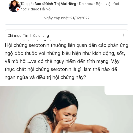
Tác giả:
Bác sĩ Đinh Thị Mai Hồng
·
Đa khoa
·
Bệnh viện Đại
học Y dược Hà Nội
Ngày cập nhật: 21/02/2022
Chỉ mục:
Tìm hiểu chung
Triệu chứng thường gặp
Hội chứng serotonin thường liên quan đến các phản ứng
Nguyên nhân gây bệnh
ngộ độc thuốc với những biểu hiện như kích động, sốt,
Nguy cơ mắc phải
Điều trị hiệu quả
vã mồ hôi,…và có thể nguy hiểm đến tính mạng. Vậy
Chế độ sinh hoạt hợp lý
thực chất hội chứng serotonin là gì, làm thế nào để
ngăn ngừa và điều trị hội chứng này?