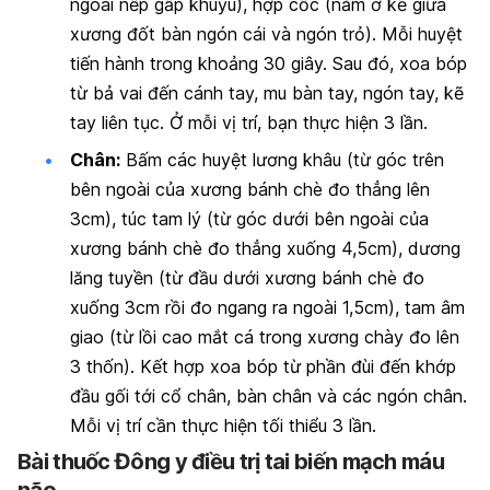
ngoài nếp gấp khuỷu), hợp cốc (nằm ở kẽ giữa
xương đốt bàn ngón cái và ngón trỏ). Mỗi huyệt
tiến hành trong khoảng 30 giây. Sau đó, xoa bóp
từ bả vai đến cánh tay, mu bàn tay, ngón tay, kẽ
tay liên tục. Ở mỗi vị trí, bạn thực hiện 3 lần.
Chân:
Bấm các huyệt lương khâu (từ góc trên
bên ngoài của xương bánh chè đo thẳng lên
3cm), túc tam lý (từ góc dưới bên ngoài của
xương bánh chè đo thẳng xuống 4,5cm), dương
lăng tuyền (từ đầu dưới xương bánh chè đo
xuống 3cm rồi đo ngang ra ngoài 1,5cm), tam âm
giao (từ lồi cao mắt cá trong xương chày đo lên
3 thốn). Kết hợp xoa bóp từ phần đùi đến khớp
đầu gối tới cổ chân, bàn chân và các ngón chân.
Mỗi vị trí cần thực hiện tối thiểu 3 lần.
Bài thuốc Đông y điều trị tai biến mạch máu