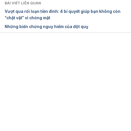
Stroke Rehabilitation: A Literature Review of Basic 
BÀI VIẾT LIÊN QUAN
Studies 
https://www.ncbi.nlm.nih.gov/pmc/articles/
Vượt qua rối loạn tiền đình: 4 bí quyết giúp bạn không còn
PMC5713240/
Ngày truy cập 17/12/2018
“chật vật” vì chóng mặt
Những biến chứng nguy hiểm của đột quỵ
Đang tải....