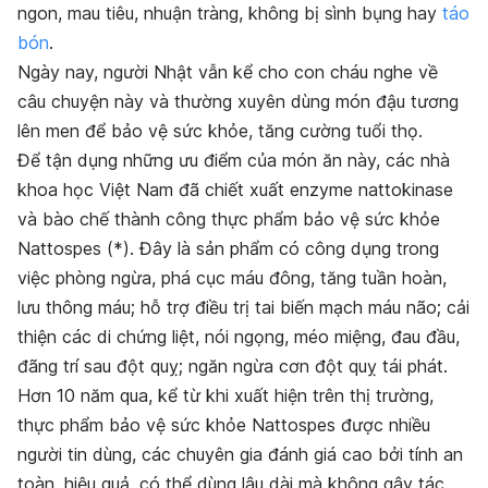
ngon, mau tiêu, nhuận tràng, không bị sình bụng hay
táo
bón
.
Ngày nay, người Nhật vẫn kể cho con cháu nghe về
câu chuyện này và thường xuyên dùng món đậu tương
lên men để bảo vệ sức khỏe, tăng cường tuổi thọ.
Để tận dụng những ưu điểm của món ăn này, các nhà
khoa học Việt Nam đã chiết xuất enzyme nattokinase
và bào chế thành công thực phẩm bảo vệ sức khỏe
Nattospes (*). Đây là sản phẩm có công dụng trong
việc phòng ngừa, phá cục máu đông, tăng tuần hoàn,
lưu thông máu; hỗ trợ điều trị tai biến mạch máu não; cải
thiện các di chứng liệt, nói ngọng, méo miệng, đau đầu,
đãng trí sau đột quỵ; ngăn ngừa cơn đột quỵ tái phát.
Hơn 10 năm qua, kể từ khi xuất hiện trên thị trường,
thực phẩm bảo vệ sức khỏe Nattospes được nhiều
người tin dùng, các chuyên gia đánh giá cao bởi tính an
toàn, hiệu quả, có thể dùng lâu dài mà không gây tác