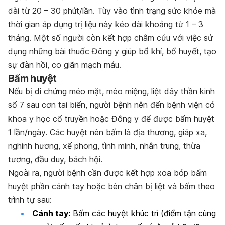
dài từ 20 – 30 phút/lần. Tùy vào tình trạng sức khỏe mà
thời gian áp dụng trị liệu này kéo dài khoảng từ 1 – 3
tháng. Một số người còn kết hợp châm cứu với việc sử
dụng những bài thuốc Đông y giúp bổ khí, bổ huyết, tạo
sự đàn hồi, co giãn mạch máu.
Bấm huyệt
Nếu bị di chứng méo mặt, méo miệng, liệt dây thần kinh
số 7 sau cơn tai biến, người bệnh nên đến bệnh viện có
khoa y học cổ truyền hoặc Đông y để được bấm huyệt
1 lần/ngày. Các huyệt nên bấm là địa thương, giáp xa,
nghinh hương, xế phong, tình minh, nhân trung, thừa
tương, đầu duy, bách hội.
Ngoài ra, người bệnh cần được kết hợp xoa bóp bấm
huyệt phần cánh tay hoặc bên chân bị liệt và bấm theo
trình tự sau:
Cánh tay:
Bấm các huyệt khúc trì (điểm tận cùng