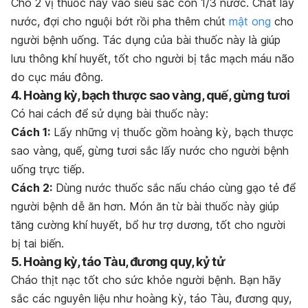
Cho 2 vị thuốc này vào siêu sắc còn 1/3 nước. Chắt lấy
nước, đợi cho nguội bớt rồi pha thêm chút
mật ong
cho
người bệnh uống. Tác dụng của bài thuốc này là giúp
lưu thông khí huyết, tốt cho người bị tắc mạch máu não
do cục máu đông.
4. Hoàng kỳ, bạch thược sao vàng, quế, gừng tươi
Có hai cách để sử dụng bài thuốc này:
Cách 1:
Lấy những vị thuốc gồm hoàng kỳ, bạch thược
sao vàng, quế, gừng tươi sắc lấy nước cho người bệnh
uống trực tiếp.
Cách 2:
Dùng nước thuốc sắc nấu cháo cùng gạo tẻ để
người bệnh dễ ăn hơn. Món ăn từ bài thuốc này giúp
tăng cường khí huyết, bổ hư trợ dương, tốt cho người
bị tai biến.
5. Hoàng kỳ, táo Tàu, đương quy, kỷ tử
Cháo thịt nạc tốt cho sức khỏe người bệnh. Bạn hãy
sắc các nguyên liệu như hoàng kỳ, táo Tàu, đương quy,