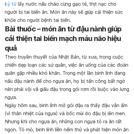
kỷ tử
lấy nước nấu cháo cùng gạo tẻ, thịt nạc cho
người bị tai biến ăn. Món ăn này sẽ giúp cải thiện sức
khỏe cho người bệnh tai biến.
Bài thuốc – món ăn từ đậu nành giúp
cải thiện tai biến mạch máu não hiệu
quả
Theo truyền thuyết của Nhật Bản, từ xưa, trong cuộc
chiến dẹp loạn các sứ quân, việc ăn uống của các đoàn
quân gặp nhiều khó khăn. Trong một lần binh lính đang
nấu đậu nành để cho ngựa ăn, họ bị tấn công bất ngờ
nên phải vội vã giấu đậu trong gói rơm rồi buộc vào lưng
ngựa.
Ngày hôm sau, binh lính mở gói đậu ra thấy đậu vẫn ấm
(vì thân nhiệt của ngựa) và bốc mùi do đậu bị lên men.
Nhưng khi cho ngựa ăn, những con ngựa tỏ ra ăn rất
ngon. Tò mò, binh lính liền nếm thử và phát hiện món ăn