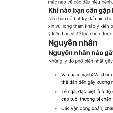
mắc nào về các dấu hiệu bệnh,
Khi nào bạn cần gặp 
Nếu bạn có bất kỳ dấu hiệu hoặ
xin vui lòng tham khảo ý kiến b
ý kiến bác sĩ để lựa chọn được
Nguyên nhân
Nguyên nhân nào gâ
Những lý do phổ biến nhất gây
Va chạm mạnh
: Va chạm
thể dẫn đến gãy xương r
Té ngã, đặc biệt là ở độ
cao tuổi thường bị chấn 
C
ác vận động xoắn, chẳ