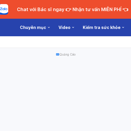
Chat với Bác sĩ ngay 👉 Nhận tư vấn MIỄN PHÍ 👈
Chuyên mục
Video
Kiểm tra sức khỏe
Quảng Cáo