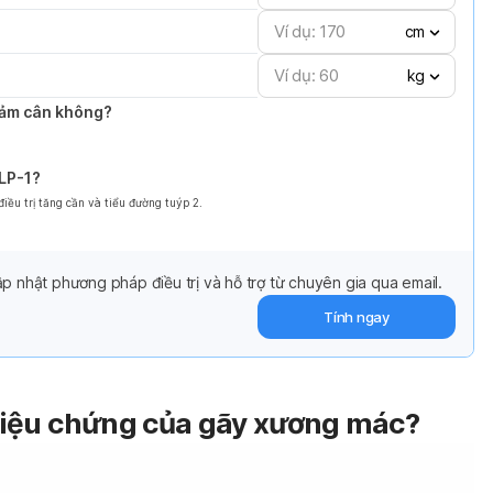
cm
kg
giảm cân không?
GLP-1?
ều trị tăng cần và tiểu đường tuýp 2.
p nhật phương pháp điều trị và hỗ trợ từ chuyên gia qua email.
Tính ngay
riệu chứng của gãy xương mác?