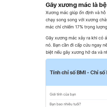
Gãy xương mác là bệ
Xương mác giúp ổn định và hỗ
chạy song song với xương chà
mác chỉ chiếm 17% trọng lượng
Gãy xương mác xảy ra khi có á
nó. Bạn cần đi cấp cứu ngay n
biệt nếu gãy xương hở da và nh
Tính chỉ số BMI - Chỉ số
Giới tính của bạn
Bạn bao nhiêu tuổi?