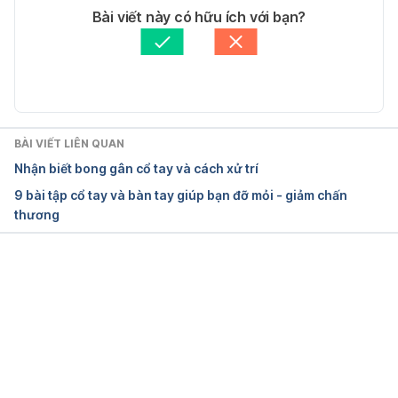
Tác giả: 
Vi Quỳnh
Bài viết này có hữu ích với bạn?
Myositis: Symptoms, Causes & Treatment.
Thông tin kiểm chứng bởi:
Ban biên tập Hello Bacsi
Cập nhật bởi: 
Lương Lan
https://my.clevelandclinic.org/health/diseases/2417
0-myositis#
Ngày truy cập 25/7/2023
BÀI VIẾT LIÊN QUAN
Nhận biết bong gân cổ tay và cách xử trí
Wrist Tendonitis: An Overview | Sports-health
9 bài tập cổ tay và bàn tay giúp bạn đỡ mỏi - giảm chấn
thương
https://www.sports-health.com/sports-
injuries/hand-and-wrist-injuries/wrist-tendonitis-
overview
Đang tải....
Ngày truy cập 25/7/2023
Lateral Epicondylitis (Tennis Elbow) | Johns 
Hopkins Medicine.