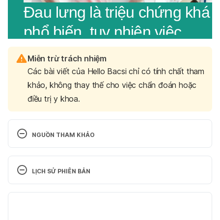
Miễn trừ trách nhiệm
Các bài viết của Hello Bacsi chỉ có tính chất tham
khảo, không thay thế cho việc chẩn đoán hoặc
điều trị y khoa.
NGUỒN THAM KHẢO
Myositis | Causes, symptoms, treatment
LỊCH SỬ PHIÊN BẢN
https://www.versusarthritis.org/about-
arthritis/conditions/myositis/
Phiên bản hiện tại
Ngày truy cập 25/7/2023
28/07/2023