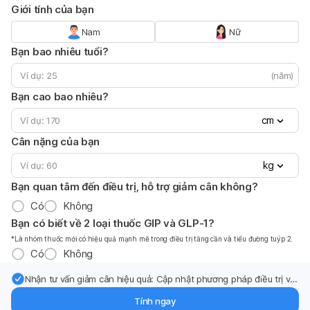
Giới tính của bạn
Nam
Nữ
Bạn bao nhiêu tuổi?
(năm)
Bạn cao bao nhiêu?
cm
Cân nặng của bạn
kg
Bạn quan tâm đến điều trị, hỗ trợ giảm cân không?
Có
Không
Bạn có biết về 2 loại thuốc GIP và GLP-1?
*Là nhóm thuốc mới có hiệu quả mạnh mẽ trong điều trị tăng cần và tiểu đường tuýp 2.
Có
Không
Nhận tư vấn giảm cân hiệu quả: Cập nhật phương pháp điều trị và
hỗ trợ từ chuyên gia qua email.
Tính ngay