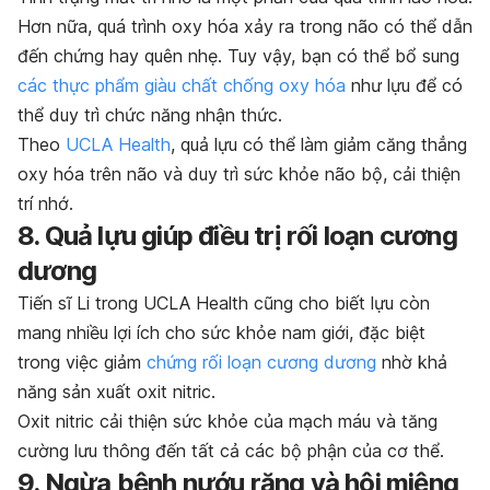
Hơn nữa, quá trình oxy hóa xảy ra trong não có thể dẫn
đến chứng hay quên nhẹ. Tuy vậy, bạn có thể bổ sung
các thực phẩm giàu chất chống oxy hóa
như lựu để có
thể duy trì chức năng nhận thức.
Theo
UCLA Health
, quả lựu có thể làm giảm căng thẳng
oxy hóa trên não và duy trì sức khỏe não bộ, cải thiện
trí nhớ.
8. Quả lựu giúp điều trị rối loạn cương
dương
Tiến sĩ Li trong UCLA Health cũng cho biết lựu còn
mang nhiều lợi ích cho sức khỏe nam giới, đặc biệt
trong việc giảm
chứng rối loạn cương dương
nhờ khả
năng sản xuất oxit nitric.
Oxit nitric cải thiện sức khỏe của mạch máu và tăng
cường lưu thông đến tất cả các bộ phận của cơ thể.
9. Ngừa bệnh nướu răng và hôi miệng