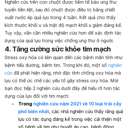
Nghiên cứu trên con chuột được tiêm tế bào ung thư
tuyến tiền liệt, sau đó chuột được điều trị bằng chiết
xuất nước ép quả lựu trong 4 tuần. Kết quả cho thấy
kích thước khối u và mật độ mạch khối u giảm đáng kể.
Tuy vậy, vẫn cần nhiều nghiên cứu hơn để xác định tác
dụng của quả lựu trong việc chống ung thư ở người.
4. Tăng cường sức khỏe tim mạch
Stress oxy hóa có liên quan đến các bệnh mãn tính như
bệnh tiểu đường, bệnh tim. Trong khi đó, một số
nghiên
cứu
đã phát hiện rằng, nhờ đặc tính chống oxy hóa mà
lựu có thể ức chế các yếu tố gây stress oxy hóa. Mời
bạn đọc tiếp 2 nghiên cứu dưới đây để hiểu rõ hơn tác
dụng của lựu đối với tim mạch:
Trong
nghiên cứu năm 2021 về 10 loại trái cây
phổ biến nhất
, các nhà nghiên cứu thấy rằng quả
lựu có tác dụng đáng kể trong việc cải thiện một
số bệnh về tim như huyết áp cao, bệnh động