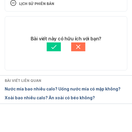
LỊCH SỬ PHIÊN BẢN
https://health.clevelandclinic.org/pomegranate-
benefits/
Phiên bản hiện tại
Ngày truy cập: 11/09/2023
21/09/2023
Tác giả: 
Trần Thùy Linh
Bài viết này có hữu ích với bạn?
Health benefits of pomegranates extend 
Tham vấn y khoa: 
Bác sĩ Dương Bích Liễu
throughout the body
Cập nhật bởi: 
Trương Phương Đài
https://www.uclahealth.org/news/health-benefits-
of-pomegranates-extend-throughout-the-body
BÀI VIẾT LIÊN QUAN
Ngày truy cập: 11/09/2023
Nước mía bao nhiêu calo? Uống nước mía có mập không?
Xoài bao nhiêu calo? Ăn xoài có béo không?
POMEGRANATE HEALTH BENEFITS
https://crec.ifas.ufl.edu/extension/pomegranates/po
megranate-health-benefits/
Đang tải....