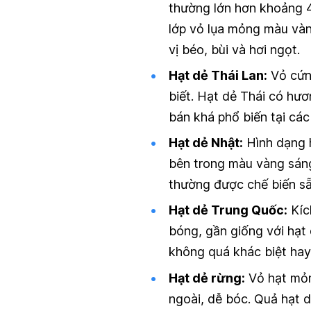
thường lớn hơn khoảng 4 
lớp vỏ lụa mỏng màu vàn
vị béo, bùi và hơi ngọt.
Hạt dẻ Thái Lan:
Vỏ cứng
biết. Hạt dẻ Thái có hư
bán khá phổ biến tại cá
Hạt dẻ Nhật:
Hình dạng h
bên trong màu vàng sáng
thường được chế biến sẵ
Hạt dẻ Trung Quốc:
Kíc
bóng, gần giống với hạ
không quá khác biệt hay 
Hạt dẻ rừng:
Vỏ hạt mỏn
ngoài, dễ bóc. Quả hạt 