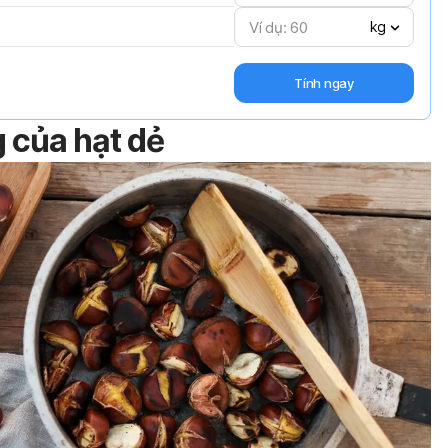
kg
Tính ngay
g của hạt dẻ