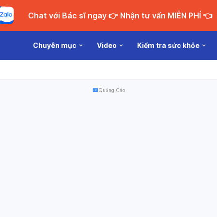
Chat với Bác sĩ ngay 👉 Nhận tư vấn MIỄN PHÍ 👈
Chuyên mục
Video
Kiểm tra sức khỏe
Quảng Cáo