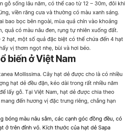
ân gỗ sống lâu năm, có thể cao từ 12 – 30m, đôi khi
xứng, viền răng cưa và thường có màu xanh sáng.
ai bao bọc bên ngoài, mùa quả chín vào khoảng
n, quả có màu nâu đen, rụng tự nhiên xuống đất.
 2 hạt, một số quả đặc biệt có thể chứa đến 4 hạt
hấy vị thơm ngọt nhẹ, bùi và hơi béo.
hổ biến ở Việt Nam
tanea Mollissima. Cây hạt dẻ được cho là có nhiều
 lượng hạt dẻ đều đặn, kéo dài trong rất nhiều năm
ể lấy gỗ. Tại Việt Nam, hạt dẻ được chia theo
ẽ mang đến hương vị đặc trưng riêng, chẳng hạn
g bóng màu nâu sẫm, các cạnh góc đồng đều, có
ạt ở trên đỉnh vỏ. Kích thước của hạt dẻ Sapa