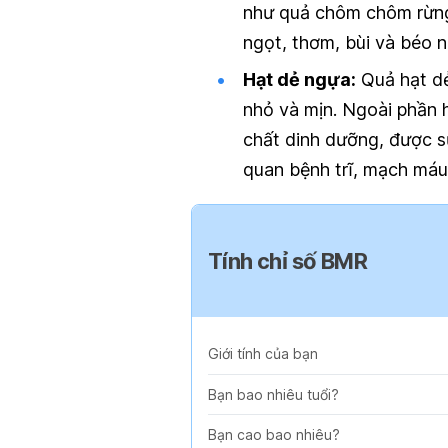
như quả chôm chôm rừng
ngọt, thơm, bùi và béo n
Hạt dẻ ngựa:
Quả hạt dẻ
nhỏ và mịn. Ngoài phần 
chất dinh dưỡng, được sử
quan bệnh trĩ, mạch máu
Tính chỉ số BMR
Giới tính của bạn
Bạn bao nhiêu tuổi?
Bạn cao bao nhiêu?