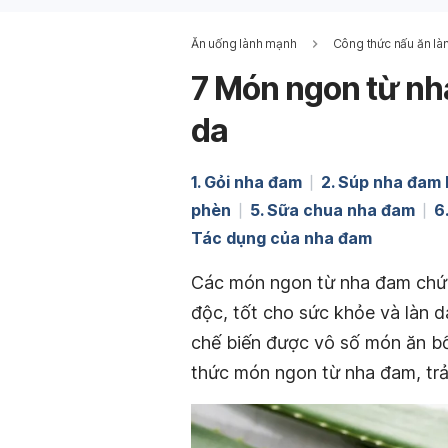
Ăn uống lành mạnh
Công thức nấu ăn là
7 Món ngon từ nh
da
1. Gỏi nha đam
2. Súp nha đam 
phèn
5. Sữa chua nha đam
6
Tác dụng của nha đam
Các món ngon từ nha đam chứa n
độc, tốt cho sức khỏe và làn d
chế biến được vô số món ăn b
thức món ngon từ nha đam, tr