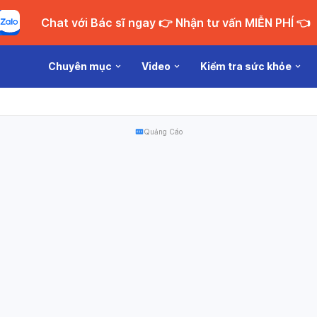
Chat với Bác sĩ ngay 👉 Nhận tư vấn MIỄN PHÍ 👈
Chuyên mục
Video
Kiểm tra sức khỏe
Quảng Cáo