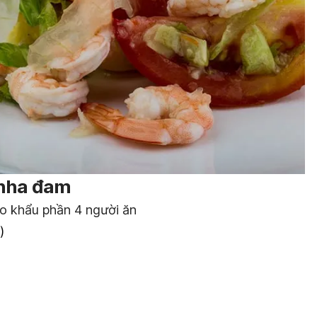
 nha đam
ho khẩu phần 4 người ăn
)