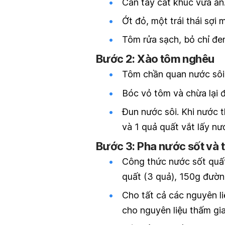
Cần tây cắt khúc vừa ăn
Ớt đỏ, một trái thái sợi 
Tôm rửa sạch, bỏ chỉ đe
Bước 2: Xào tôm nghêu
Tôm chần quan nước sôi 
Bóc vỏ tôm và chừa lại đ
Đun nước sôi. Khi nước 
và 1 quả quất vắt lấy nư
Bước 3: Pha nước sốt và 
Công thức nước sốt quất
quất (3 quả), 150g đườ
Cho tất cả các nguyên li
cho nguyên liệu thấm gia