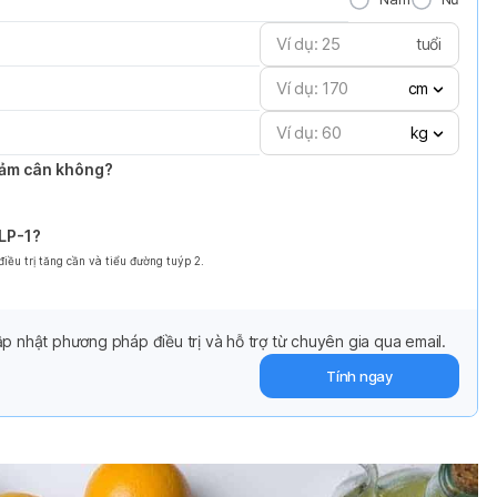
tuổi
cm
kg
giảm cân không?
GLP-1?
ều trị tăng cần và tiểu đường tuýp 2.
p nhật phương pháp điều trị và hỗ trợ từ chuyên gia qua email.
Tính ngay