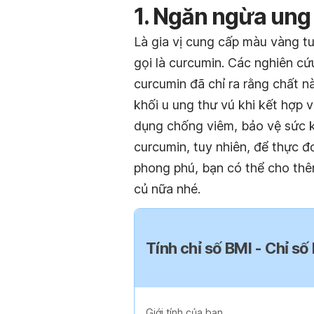
1. Ngăn ngừa ung
Là gia vị cung cấp màu vàng t
gọi là curcumin. Các nghiên c
curcumin đã chỉ ra rằng chất n
khối u ung thư vú khi kết hợp v
dụng chống viêm, bảo vệ sức 
curcumin, tuy nhiên, để thực
phong phú, bạn có thể cho thêm
củ nữa nhé.
Tính chỉ số BMI - Chỉ số
Giới tính của bạn