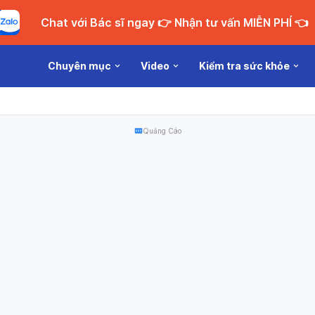
Chat với Bác sĩ ngay 👉 Nhận tư vấn MIỄN PHÍ 👈
Chuyên mục
Video
Kiểm tra sức khỏe
Quảng Cáo