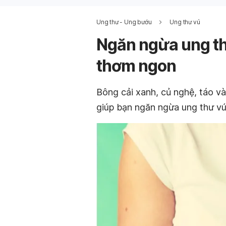
Ung thư - Ung bướu
Ung thư vú
Ngăn ngừa ung th
thơm ngon
Bông cải xanh, củ nghệ, táo v
giúp bạn ngăn ngừa ung thư v