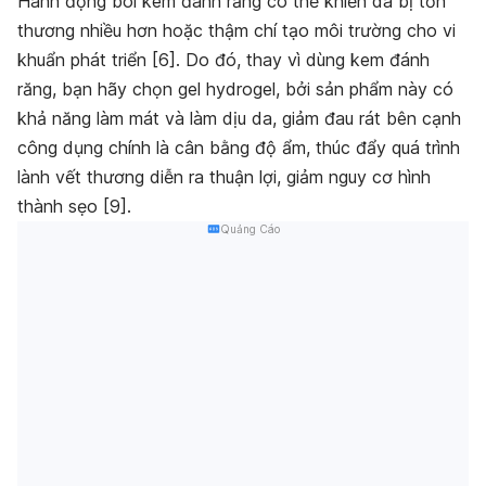
Hành động bôi kem đánh răng có thể khiến da bị tổn
thương nhiều hơn hoặc thậm chí tạo môi trường cho vi
khuẩn phát triển [
6]
. Do đó, thay vì dùng kem đánh
răng, bạn hãy chọn
gel hydrogel
, bởi sản phẩm này có
khả năng làm mát và làm dịu da,
giảm đau rát
bên cạnh
công dụng chính là
cân bằng độ ẩm,
thúc đẩy
quá trình
lành vết thương diễn ra thuận lợi, giảm nguy cơ hình
thành sẹo [
9].
Quảng Cáo