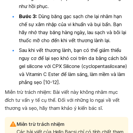
như hồi phục.
Bước 3:
Dùng băng gạc sạch che lại nhằm hạn
chế sự xâm nhập của vi khuẩn và bụi bẩn. Bạn
hãy nhớ thay băng hàng ngày, lau sạch và bôi lại
thuốc mỡ cho đến khi vết thương lành lại.
Sau khi vết thương lành, bạn có thể giảm thiểu
nguy cơ để lại sẹo khó coi trên da bằng cách bôi
gel silicone với CPX Silicone (cyclopentasiloxane)
và Vitamin C Ester để làm sáng, làm mềm và làm
phẳng sẹo [
10-12]
.
Miễn trừ trách nhiệm: Bài viết này không nhằm mục
đích tư vấn y tế cụ thể. Đối với những lo ngại về vết
thương và sẹo, hãy tham khảo ý kiến bác sĩ.
Miễn trừ trách nhiệm
Các bài viết của Hello Bacsi chỉ có tính chất tham