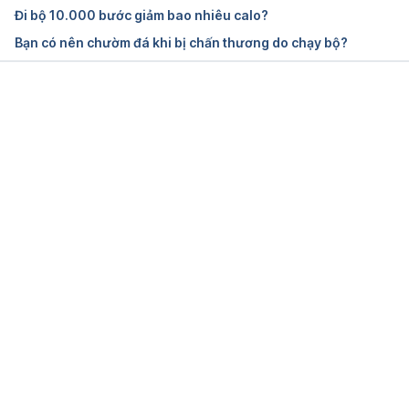
Ngày truy cập: 20/05/2019
Đi bộ 10.000 bước giảm bao nhiêu calo?
Bạn có nên chườm đá khi bị chấn thương do chạy bộ?
Should You Listen to Music While Running?
https://www.runnersworld.com/gear/a20799208/sh
ould-you-listen-to-music-while-running/
Đang tải....
Ngày truy cập: 20/05/2019