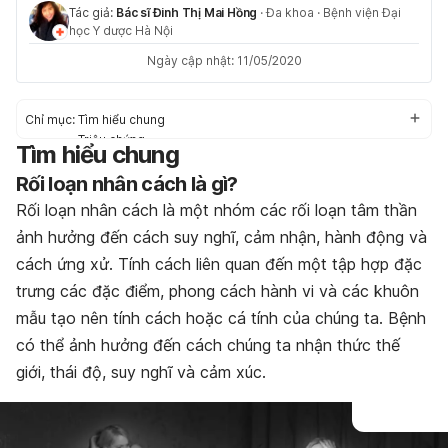
Tác giả:
Bác sĩ Đinh Thị Mai Hồng
·
Đa khoa
·
Bệnh viện Đại
học Y dược Hà Nội
Ngày cập nhật: 11/05/2020
Chỉ mục:
Tìm hiểu chung
Triệu chứng
Tìm hiểu chung
Nguyên nhân
Rối loạn nhân cách là gì?
Nguy cơ mắc phải
Điều trị & chẩn đoán
Rối loạn nhân cách là một nhóm các rối loạn tâm thần
Chế độ sinh hoạt phù hợp
ảnh hưởng đến cách suy nghĩ, cảm nhận, hành động và
cách ứng xử. Tính cách liên quan đến một tập hợp đặc
trưng các đặc điểm, phong cách hành vi và các khuôn
mẫu tạo nên tính cách hoặc cá tính của chúng ta. Bệnh
có thể ảnh hưởng đến cách chúng ta nhận thức thế
giới, thái độ, suy nghĩ và cảm xúc.