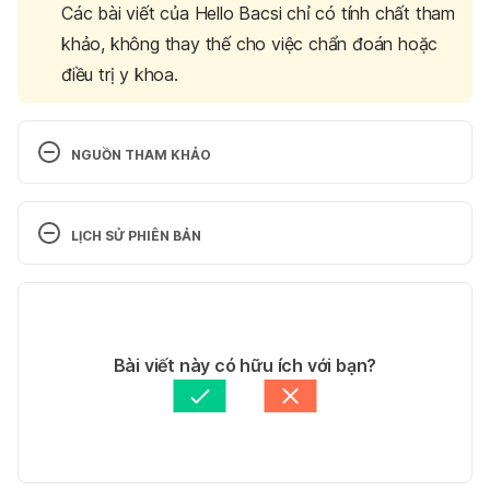
Các bài viết của Hello Bacsi chỉ có tính chất tham
khảo, không thay thế cho việc chẩn đoán hoặc
điều trị y khoa.
NGUỒN THAM KHẢO
Personality Disorder. 
http://www.healthline.com/health/personality-
LỊCH SỬ PHIÊN BẢN
disorders. Ngày truy cập 23/07/2018
Phiên bản hiện tại
Personality disorder. 
http://www.nhs.uk/Conditions/Personality-
11/05/2020
disorder/Pages/Definition.aspx. Ngày truy cập 
Tác giả:
Bác sĩ Đinh Thị Mai Hồng
Bài viết này có hữu ích với bạn?
23/07/2018
Cập nhật bởi: 
Hoàng Diệu Thu
Personality Disorder. 
http://www.mentalhealthamerica.net/conditions/per
sonality-disorder. Ngày truy cập 23/07/2018