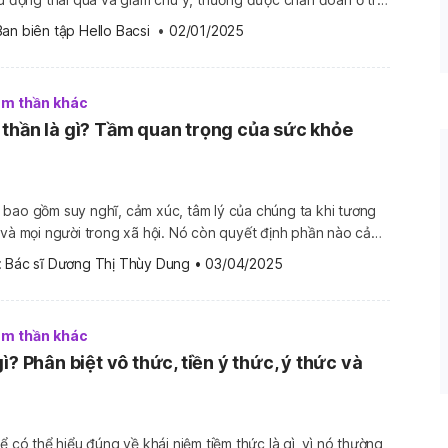
ến tuổi thiếu niên và tuổi trưởng thành. Có ba kiểu rối
Ban biên tập Hello Bacsi
 •
02/01/2025
]
tâm thần khác
thần là gì? Tầm quan trọng của sức khỏe
bao gồm suy nghĩ, cảm xúc, tâm lý của chúng ta khi tương
 và mọi người trong xã hội. Nó còn quyết định phần nào cảm
úng ta phản ứng, cảm nhận. Vậy sức khỏe tâm thần là gì? Nó
 
Bác sĩ Dương Thị Thùy Dung
•
03/04/2025
tâm thần khác
ì? Phân biệt vô thức, tiền ý thức, ý thức và
ể có thể hiểu đúng về khái niệm tiềm thức là gì, vì nó thường