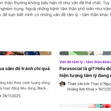
âm thần thường không biểu hiện rõ như vấn đề thể chất. Tuy 
 nghiêm trọng. Ngoài những bệnh tâm thần phổ biến như trầm
ao để bạn biết mình có những vấn đề tâm lý - tâm thần khác
Vấn đề tâm lý – tâm thần khá
ua sắm để tránh chi quá
Parasocial là gì? Hiểu đ
hiện tượng tâm lý đang
quan tâm
hường kéo theo cảnh tượng dòng
Tham vấn bởi: 
Thạc sĩ Nguy
là hoạt động tiêu dùng, Black
Hoàng Anh Khoa
•
19/11/2
 nghiên cứu ghi nhận: tâm lý
•
28/11/2025