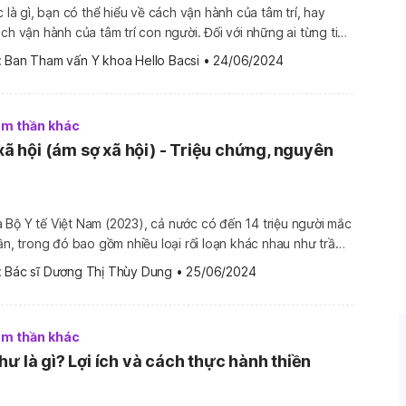
c là gì, bạn có thể hiểu về cách vận hành của tâm trí, hay
ành của tâm trí con người. Đối với những ai từng tiếp
 đến tâm lý học, ít nhiều đã từng nghe qua thuật ngữ ‘vô
 
Ban Tham vấn Y khoa Hello Bacsi
•
24/06/2024
tâm thần khác
 xã hội (ám sợ xã hội) - Triệu chứng, nguyên
Bộ Y tế Việt Nam (2023), cả nước có đến 14 triệu người mắc
hần, trong đó bao gồm nhiều loại rối loạn khác nhau như trầm
thẳng sau sang chấn, rối loạn phổ loạn thần, rối loạn lo âu
 
Bác sĩ Dương Thị Thùy Dung
•
25/06/2024
 bài […]
tâm thần khác
ư là gì? Lợi ích và cách thực hành thiền