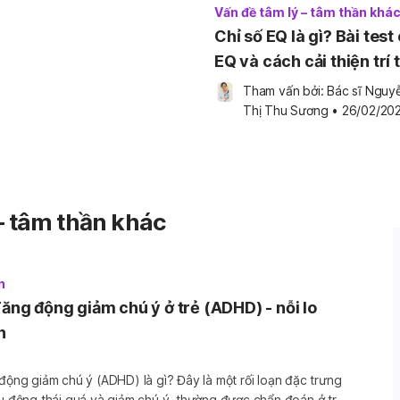
Vấn đề tâm lý – tâm thần khá
Chỉ số EQ là gì? Bài test 
EQ và cách cải thiện trí 
cảm xúc
Tham vấn bởi: 
Bác sĩ Nguyễ
Thị Thu Sương
•
26/02/20
– tâm thần khác
n
Tăng động giảm chú ý ở trẻ (ADHD) - nỗi lo
h
chú ý (ADHD) là gì? Đây là một rối loạn đặc trưng
ếu động thái quá và giảm chú ý, thường được chẩn đoán ở trẻ