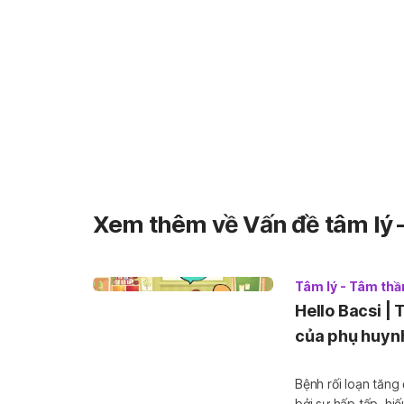
Xem thêm về Vấn đề tâm lý 
Tâm lý - Tâm thầ
Hello Bacsi | 
của phụ huyn
Bệnh rối loạn tăng động giảm 
bởi sự hấp tấp, hi