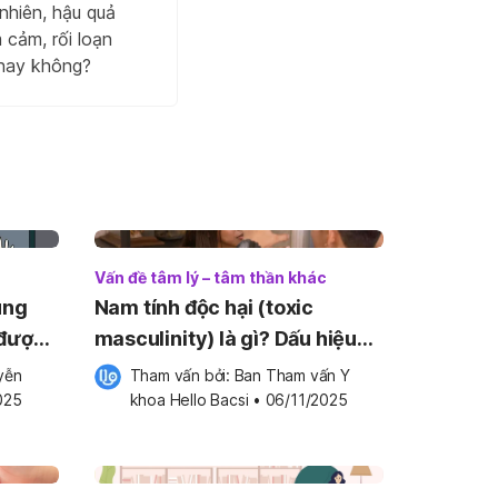
nhiên, hậu quả
 cảm, rối loạn
 hay không?
c
Vấn đề tâm lý – tâm thần khác
úng
Nam tính độc hại (toxic
 được
masculinity) là gì? Dấu hiệu
của nam tính độc hại
ễn 
Tham vấn bởi: 
Ban Tham vấn Y 
025
khoa Hello Bacsi
•
06/11/2025