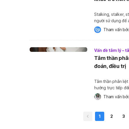
Stalking, stalker,
người sử dụng để á
mạng xã hội. Vậy cụ
Tham vấn bởi:
bạn? Và nếu bị ai 
Vấn đề tâm lý – 
Tâm thần phân
đoán, điều trị
Tâm thần phân liệt 
hưởng trực tiếp đến
bài viết này, Hello
Tham vấn bởi:
Qua đó, bài viết […
1
2
3