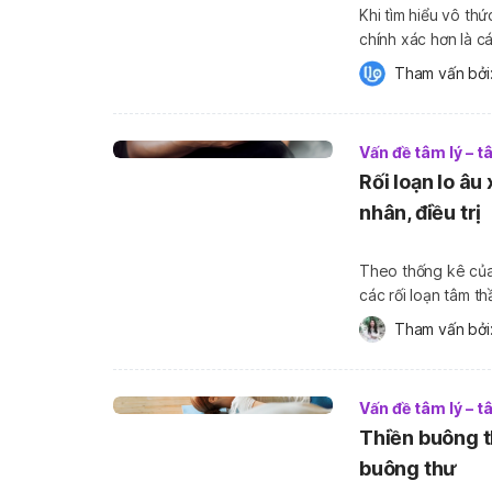
Khi tìm hiểu vô thứ
chính xác hơn là cách vận h
cận và có quan tâm
Tham vấn bởi:
thức’ […]
Vấn đề tâm lý – 
Rối loạn lo âu
nhân, điều trị
Theo thống kê của 
các rối loạn tâm t
cảm, rối loạn căng 
Tham vấn bởi:
(xã hội)… Trong
Vấn đề tâm lý – 
Thiền buông th
buông thư