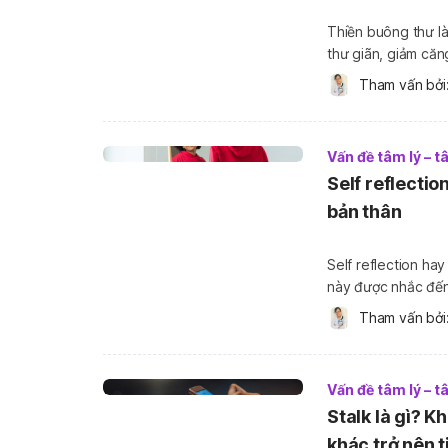
Thiền buông thư là
thư giãn, giảm că
khỏe tâm thần, đây
Tham vấn bởi:
thiền thư buông th
Vấn đề tâm lý – 
Self reflectio
bản thân
Self reflection ha
này được nhắc đến 
tinh thần, và là yếu tố
Tham vấn bởi:
này, chúng ta sẽ [
Vấn đề tâm lý – 
Stalk là gì? K
khác trở nên t