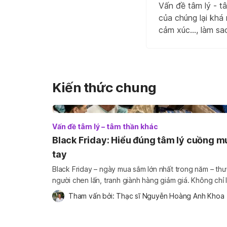
Vấn đề tâm lý - t
của chúng lại khá
cảm xúc..., làm s
Kiến thức chung
Vấn đề tâm lý – tâm thần khác
Black Friday: Hiểu đúng tâm lý cuồng m
tay
Black Friday – ngày mua sắm lớn nhất trong năm – t
người chen lấn, tranh giành hàng giảm giá. Không chỉ 
Friday còn là một hiện tượng tâm lý đã được nhiều nhà
Tham vấn bởi: 
Thạc sĩ Nguyễn Hoàng Anh Khoa
cuồng mua sắm (shopping […]