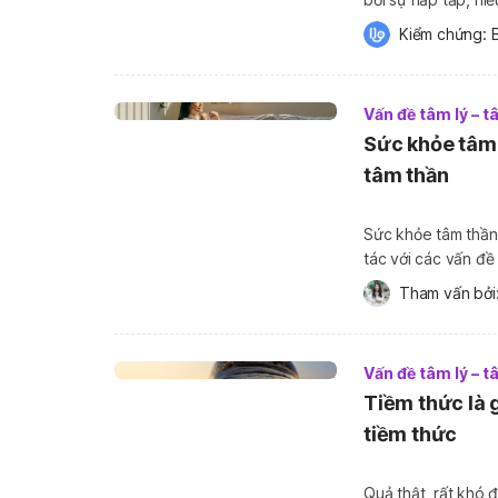
em và có thể tiếp tục đ
Kiểm chứng: 
loạn tăng động […
Vấn đề tâm lý – 
Sức khỏe tâm 
tâm thần
Sức khỏe tâm thần 
tác với các vấn đề
xúc và cách mà ch
Tham vấn bởi:
quan trọng […]
Vấn đề tâm lý – 
Tiềm thức là g
tiềm thức
Quả thật, rất khó đ