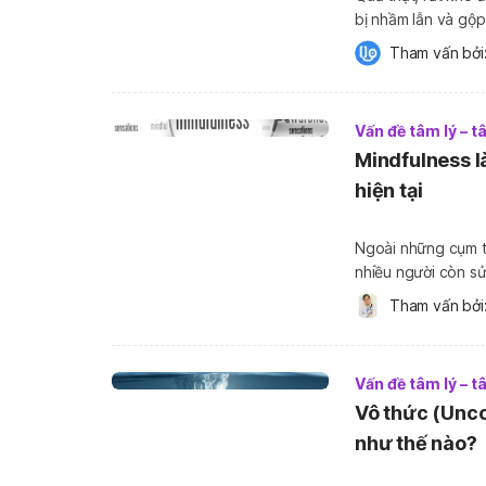
bị nhầm lẫn và gộp 
chung là nằm ngoài
Tham vấn bởi:
[…]
Vấn đề tâm lý – 
Mindfulness l
hiện tại
Ngoài những cụm từ
nhiều người còn sử
tâm và tập trung t
Tham vấn bởi:
mindfulness là gì 
Vấn đề tâm lý – 
Vô thức (Unco
như thế nào?