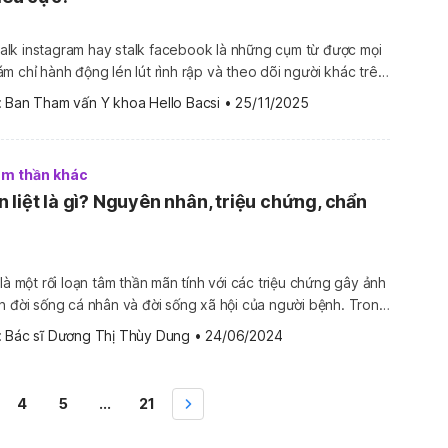
 stalk instagram hay stalk facebook là những cụm từ được mọi
m chỉ hành động lén lút rình rập và theo dõi người khác trên
 thể stalk là gì? Làm thế nào để biết ai đó đang stalking
 
Ban Tham vấn Y khoa Hello Bacsi
•
25/11/2025
đó […]
tâm thần khác
 liệt là gì? Nguyên nhân, triệu chứng, chẩn
là một rối loạn tâm thần mãn tính với các triệu chứng gây ảnh
 đời sống cá nhân và đời sống xã hội của người bệnh. Trong
 Bacsi mời bạn tìm hiểu sâu hơn về bệnh tâm thần phân liệt.
 
Bác sĩ Dương Thị Thùy Dung
•
24/06/2024
]
4
5
...
21