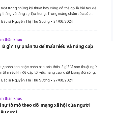
 một trong những kỹ thuật hay cũng có thể gọi là bài tập để
ng thẳng và tăng sự tập trung. Trong mảng chăm sóc sức
 chính là kỹ thuật Body scan hay Quét cơ thể. Vậy cụ thể
 
Bác sĩ Nguyễn Thị Thu Sương
•
24/06/2024
ư và […]
tâm thần khác
n là gì? Tự phản tư để thấu hiểu và nâng cấp
y tự phản ánh hoặc phản ánh bản thân là gì? Vì sao thuật ngữ
rất nhiều khi đề cập tới việc nâng cao chất lượng đời sống
 đầu tiên cần có để phát triển bản thân? Trong bài viết
 
Bác sĩ Nguyễn Thị Thu Sương
•
27/08/2024
…]
tâm thần khác
hi sự tò mò theo dõi mạng xã hội của người
iêu cực!