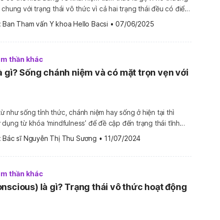
chung với trạng thái vô thức vì cả hai trạng thái đều có điểm
 ý thức. Tuy nhiên, khi phân tích ở góc độ khoa học, chúng
 
Ban Tham vấn Y khoa Hello Bacsi
•
07/06/2025
tâm thần khác
à gì? Sống chánh niệm và có mặt trọn vẹn với
 như sống tỉnh thức, chánh niệm hay sống ở hiện tại thì
 dụng từ khóa ‘mindfulness’ để đề cập đến trạng thái tĩnh
oàn bộ sự chú ý vào giây phút hiện tại. Vậy bạn đã biết
 
Bác sĩ Nguyễn Thị Thu Sương
•
11/07/2024
chưa? Giữa mindfulness […]
tâm thần khác
nscious) là gì? Trạng thái vô thức hoạt động