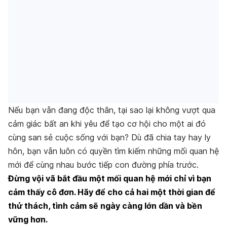
Nếu bạn vẫn đang độc thân, tại sao lại không vượt qua
cảm giác bất an khi yêu để tạo cơ hội cho một ai đó
cùng san sẻ cuộc sống với bạn? Dù đã chia tay hay ly
hôn, bạn vẫn luôn có quyền tìm kiếm những mối quan hệ
mới để cùng nhau bước tiếp con đường phía trước.
Đừng vội vã bắt đầu một mối quan hệ mới chỉ vì bạn
cảm thấy cô đơn. Hãy để cho cả hai một thời gian để
thử thách, tình cảm sẽ ngày càng lớn dần và bền
vững hơn.