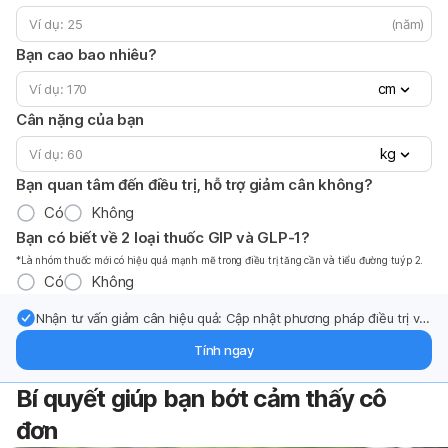
(năm)
Bạn cao bao nhiêu?
cm
Cân nặng của bạn
kg
Bạn quan tâm đến điều trị, hỗ trợ giảm cân không?
Có
Không
Bạn có biết về 2 loại thuốc GIP và GLP-1?
*Là nhóm thuốc mới có hiệu quả mạnh mẽ trong điều trị tăng cần và tiểu đường tuýp 2.
Có
Không
Nhận tư vấn giảm cân hiệu quả: Cập nhật phương pháp điều trị và
hỗ trợ từ chuyên gia qua email.
Tính ngay
Bí quyết giúp bạn bớt cảm thấy cô
đơn