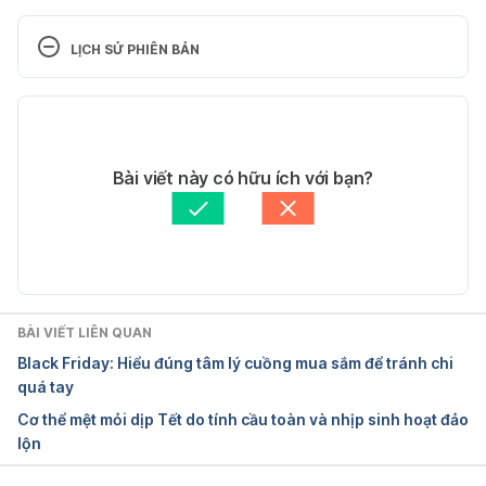
5 Ways to Train Your Brain to Be Optimistic 
https://www.livestrong.com/article/1012092-5-
LỊCH SỬ PHIÊN BẢN
ways-train-brain-optimistic/ Ngày truy cập 
14/12/2017
Phiên bản hiện tại
5 Ways to Train Your Brain to Be 
26/01/2018
Optimistic https://www.huffingtonpost.com/entry/5
Tác giả: 
Huệ Trang
Bài viết này có hữu ích với bạn?
-ways-to-train-your-brain-to-be-
Tham vấn y khoa: 
Bác sĩ Nguyễn Thường Hanh
optimistic_us_59177b9fe4b02d6199b2effc Ngày 
Cập nhật bởi: 
Bác sĩ Nguyễn Thường Hanh
truy cập 14/12/2017
BÀI VIẾT LIÊN QUAN
Black Friday: Hiểu đúng tâm lý cuồng mua sắm để tránh chi
quá tay
Cơ thể mệt mỏi dịp Tết do tính cầu toàn và nhịp sinh hoạt đảo
lộn