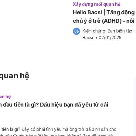
Xây dựng mối quan hệ
Hello Bacsi | Tăng động
chú ý ở trẻ (ADHD) - nỗi 
phụ huynh
Kiểm chứng: 
Ban biên tập H
Bacsi
 •
02/01/2025
quan hệ
an hệ
n đầu tiên là gì? Dấu hiệu bạn đã yêu từ cái
 tiên là gì? Đây có phải tình yêu mà ông trời đã định sẵn cho
ình yêu Cupid bắn mũi tên vào bạn không? Bạn đã từng yêu