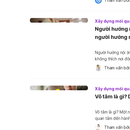
Tham vấn bởi:
cách vượt qua giai
Xây dựng mối qu
Người hướng n
người hướng 
Người hướng nội (i
không thích nơi đô
đúng không? Thật s
Tham vấn bởi:
nào? Họ có những 
Xây dựng mối qu
Vô tâm là gì?
Vô tâm là gì? Một 
quan tâm đến hành 
sự bất mãn, khó chịu
Tham vấn bởi: