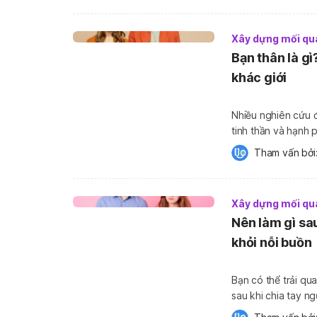
Xây dựng mối qu
Bạn thân là g
khác giới
Nhiều nghiên cứu đ
tinh thần và hạnh 
căng thẳng, mang lạ
Tham vấn bởi:
khác giới có phải [
Xây dựng mối qu
Nên làm gì sau
khỏi nỗi buồn
Bạn có thể trải qu
sau khi chia tay n
cần cho phép bản 