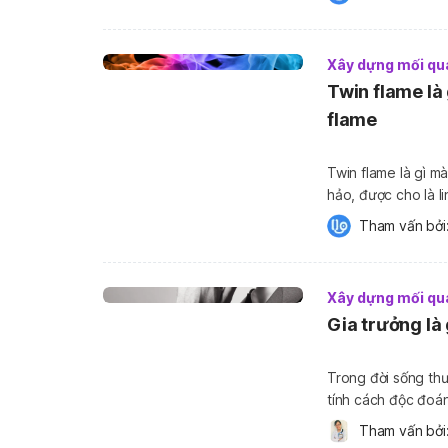
suy nghĩ […]
Xây dựng mối qu
Twin flame là 
flame
Twin flame là gì m
hảo, được cho là linh hồn son
sẽ cùng tìm hiểu k
Tham vấn bởi:
nhận biết […]
Xây dựng mối qu
Gia trưởng là
Trong đời sống thư
tính cách độc đoán
“gia trưởng” là ngư
Tham vấn bởi:
trong bối cảnh gia 