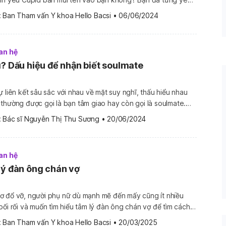
ết này, chúng ta sẽ cùng tìm hiểu
 
Ban Tham vấn Y khoa Hello Bacsi
•
06/06/2024
an hệ
ì? Dấu hiệu để nhận biết soulmate
ự liên kết sâu sắc với nhau về mặt suy nghĩ, thấu hiểu nhau
thường được gọi là bạn tâm giao hay còn gọi là soulmate.
? Làm thế nào để nhận biết một người là soulmate của mình?
 
Bác sĩ Nguyễn Thị Thu Sương
•
20/06/2024
, chúng […]
an hệ
lý đàn ông chán vợ
ơ đổ vỡ, người phụ nữ dù mạnh mẽ đến mấy cũng ít nhiều
bối rối và muốn tìm hiểu tâm lý đàn ông chán vợ để tìm cách
ý đàn ông chán vợ ra sao? Liệu những
 
Ban Tham vấn Y khoa Hello Bacsi
•
20/03/2025