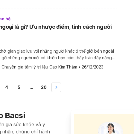
an hệ
goại là gì? Ưu nhược điểm, tính cách người
thời gian giao lưu với những người khác ở thế giới bên ngoài
 gỡ những người mới có khiến bạn cảm thấy tràn đầy năng
nh được bản thân có những đặc điểm này, bạn có thể là
 
Chuyên gia tâm lý trị liệu Cao Kim Thắm
•
26/12/2023
người hướng ngoại đấy! Cùng tìm […]
4
5
...
20
o Bacsi
ên gia sức khỏe và y
g nhận, chứng chỉ hành