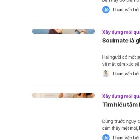
ai đó từ cái nhìn đầu tiên chưa? Trong bài vi
Tham vấn bởi:
sâu […]
Xây dựng mối qu
Soulmate là g
Hai người có một s
về mặt cảm xúc sẽ 
Vậy soulmate là gì
Tham vấn bởi:
Trong bài viết này
Xây dựng mối qu
Tìm hiểu tâm 
Đứng trước nguy c
cảm thấy mệt mỏi, 
bù đắp, gìn gữ hạnh phúc gia đình. Tâm l
Tham vấn bởi: