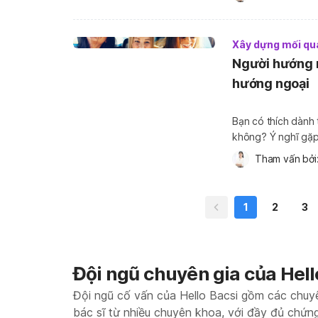
hiểu cụ […]
Xây dựng mối qu
Người hướng n
hướng ngoại
Bạn có thích dành 
không? Ý nghĩ gặp
lượng? Nếu xác đị
Tham vấn bởi:
1
2
3
Đội ngũ chuyên gia của Hell
Đội ngũ cố vấn của Hello Bacsi gồm các chuy
bác sĩ từ nhiều chuyên khoa, với đầy đủ chứn