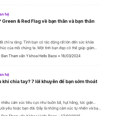
an hệ
ì? Green & Red Flag về bạn thân và bạn thân
ã chỉ ra rằng: Tình bạn có tác động rất lớn đến sức khỏe
phúc của mỗi chúng ta. Một tình bạn đẹp có thể giúp giảm
i sự thoải mái và niềm vui. Vậy, bạn thân là gì? Bạn thân
 
Ban Tham vấn Y khoa Hello Bacsi
•
18/03/2024
…]
an hệ
 khi chia tay? 7 lời khuyên để bạn sớm thoát
a nhiều cảm xúc tiêu cực như buồn bã, hụt hẫng, tức giận…
gười yêu hoặc bạn đời. Đây là những cảm xúc tự nhiên và bạn
thân được trải nghiệm chúng. Dù vậy, bạn cũng nên học