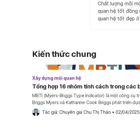
Chất lượng mỗi mố
quan hệ tốt đồng 
quan hệ tốt đẹp ở
Kiến thức chung
Xây dựng mối quan hệ
Tổng hợp 16 nhóm tính cách trong các 
MBTI (Myers-Briggs Type Indicator) là một công cụ tr
Briggs Myers và Katharine Cook Briggs phát triển dựa 
Carl Jung, một nhà tâm thần học nổi tiếng người Thụy Sĩ. Phương pháp trắc n
Tác giả: 
Chuyên gia Chu Thị Thảo
•
02/04/2025
MBTI không chỉ giúp cá nhân một người hiểu rõ […]