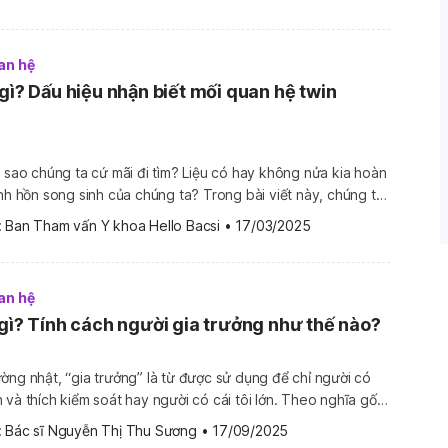
an hệ
gì? Dấu hiệu nhận biết mối quan hệ twin
à sao chúng ta cứ mãi đi tìm? Liệu có hay không nửa kia hoàn
g sinh của chúng ta? Trong bài viết này, chúng ta
hái niệm twin flame là gì, nguồn gốc của nó và các dấu hiệu
 
Ban Tham vấn Y khoa Hello Bacsi
•
17/03/2025
an hệ
 gì? Tính cách người gia trưởng như thế nào?
ờng nhật, “gia trưởng” là từ được sử dụng để chỉ người có
 và thích kiểm soát hay người có cái tôi lớn. Theo nghĩa gốc
ời đứng đầu, chủ gia đình. Vậy gia trưởng là gì? Cụ thể là
 
Bác sĩ Nguyễn Thị Thu Sương
•
17/09/2025
đình, […]