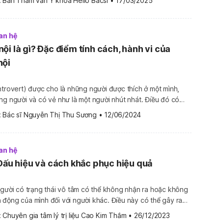
 
Ban Tham vấn Y khoa Hello Bacsi
•
17/03/2025
 đoạn […]
an hệ
ội là gì? Đặc điểm tính cách, hành vi của
nội
ntrovert) được cho là những người được thích ở một mình,
ng người và có vẻ như là một người nhút nhát. Điều đó có
ự người hướng nội là gì? Người hướng nội là người như thế
 
Bác sĩ Nguyễn Thị Thu Sương
•
12/06/2024
đặc điểm tính cách […]
an hệ
 Dấu hiệu và cách khắc phục hiệu quả
người có trạng thái vô tâm có thể không nhận ra hoặc không
động của mình đối với người khác. Điều này có thể gây ra
 và xung đột trong quan hệ cá nhân và xã hội. Cùng tìm
 
Chuyên gia tâm lý trị liệu Cao Kim Thắm
•
26/12/2023