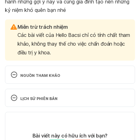
hành những gợi ý này và cùng gia đình tạo nên những
kỷ niệm khó quên bạn nhé
Miễn trừ trách nhiệm
Các bài viết của Hello Bacsi chỉ có tính chất tham
khảo, không thay thế cho việc chẩn đoán hoặc
điều trị y khoa.
NGUỒN THAM KHẢO
1. Reading with Your Child
LỊCH SỬ PHIÊN BẢN
https://www.readingrockets.org/article/reading-
your-child
Phiên bản hiện tại
Ngày truy cập: 28/06/2022
13/10/2023
Tác giả: 
Phong Huỳnh
Bài viết này có hữu ích với bạn?
2. How to Improve Your Family’s Relationship and 