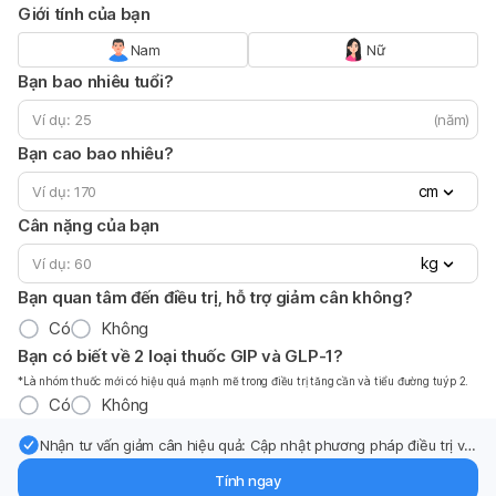
Giới tính của bạn
Nam
Nữ
Bạn bao nhiêu tuổi?
(năm)
Bạn cao bao nhiêu?
cm
Cân nặng của bạn
kg
Bạn quan tâm đến điều trị, hỗ trợ giảm cân không?
Có
Không
Bạn có biết về 2 loại thuốc GIP và GLP-1?
*Là nhóm thuốc mới có hiệu quả mạnh mẽ trong điều trị tăng cần và tiểu đường tuýp 2.
Có
Không
Nhận tư vấn giảm cân hiệu quả: Cập nhật phương pháp điều trị và
hỗ trợ từ chuyên gia qua email.
Tính ngay