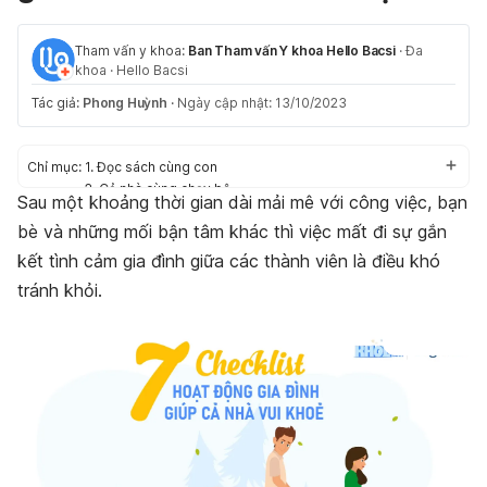
Tham vấn y khoa:
Ban Tham vấn Y khoa Hello Bacsi
·
Đa
khoa
·
Hello Bacsi
Tác giả:
Phong Huỳnh
·
Ngày cập nhật: 13/10/2023
Chỉ mục:
1. Đọc sách cùng con
2. Cả nhà cùng chạy bộ
Sau một khoảng thời gian dài mải mê với công việc, bạn
3. Chụp ảnh gia đình
bè và những mối bận tâm khác thì việc mất đi sự gắn
4. Gắn kết gia đình chính là ngồi ăn cùng nhau
5. Hoạt động gia đình: Cùng nhau dọn dẹp nhà cửa
kết tình cảm gia đình giữa các thành viên là điều khó
6. Chơi trò chơi để tạo sự gắn kết gia đình
tránh khỏi.
7. Hoạt động ngoài trời
Vậy những thói quen không tốt nào làm mất sự gắn kết tình
cảm gia đình?