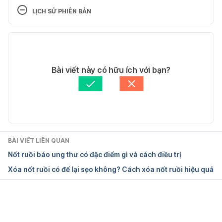
LỊCH SỬ PHIÊN BẢN
https://www.mayoclinic.org/diseases-
conditions/moles/diagnosis-treatment/drc-
Phiên bản hiện tại
20375204
19/12/2022
Ngày truy cập 19/12/2022
Tác giả: 
Trương Phương Đài
Bài viết này có hữu ích với bạn?
Tham vấn y khoa: 
Bác sĩ Nguyễn Thường Hanh
How to Remove Moles
Cập nhật bởi: 
Vi Quỳnh
aad.org/public/diseases/a-z/moles-treatment
Ngày truy cập 19/12/2022
BÀI VIẾT LIÊN QUAN
Nốt ruồi báo ung thư có đặc điểm gì và cách điều trị
Removing Moles and Skin Tags
Xóa nốt ruồi có để lại sẹo không? Cách xóa nốt ruồi hiệu quả
https://www.uofmhealth.org/health-library/abk9606
Ngày truy cập 19/12/2022
Đang tải....