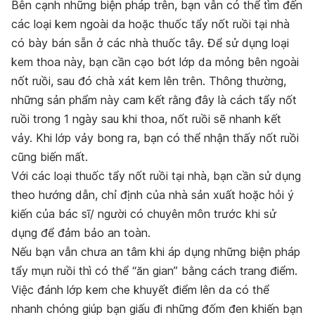
Bên cạnh những biện pháp trên, bạn vẫn có thể tìm đến
các loại kem ngoài da hoặc thuốc tẩy nốt ruồi tại nhà
có bày bán sẵn ở các nhà thuốc tây. Để sử dụng loại
kem thoa này, bạn cần cạo bớt lớp da mỏng bên ngoài
nốt ruồi, sau đó chà xát kem lên trên. Thông thường,
những sản phẩm này cam kết rằng đây là cách tẩy nốt
ruồi trong 1 ngày sau khi thoa, nốt ruồi sẽ nhanh kết
vảy. Khi lớp vảy bong ra, bạn có thể nhận thấy nốt ruồi
cũng biến mất.
Với các loại thuốc tẩy nốt ruồi tại nhà, bạn cần sử dụng
theo hướng dẫn, chỉ định của nhà sản xuất hoặc hỏi ý
kiến của bác sĩ/ người có chuyên môn trước khi sử
dụng để đảm bảo an toàn.
Nếu bạn vẫn chưa an tâm khi áp dụng những biện pháp
tẩy mụn ruồi thì có thể “ăn gian” bằng cách trang điểm.
Việc đánh lớp kem che khuyết điểm lên da có thể
nhanh chóng giúp bạn giấu đi những đốm đen khiến bạn