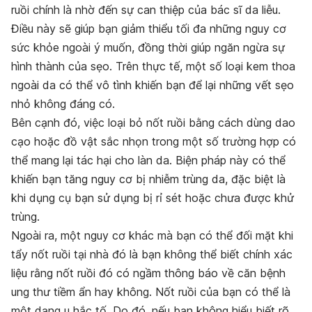
ruồi chính là nhờ đến sự can thiệp của bác sĩ da liễu.
Điều này sẽ giúp bạn giảm thiểu tối đa những nguy cơ
sức khỏe ngoài ý muốn, đồng thời giúp ngăn ngừa sự
hình thành của sẹo. Trên thực tế, một số loại kem thoa
ngoài da có thể vô tình khiến bạn để lại những vết sẹo
nhỏ không đáng có.
Bên cạnh đó, việc loại bỏ nốt ruồi bằng cách dùng dao
cạo hoặc đồ vật sắc nhọn trong một số trường hợp có
thể mang lại tác hại cho làn da. Biện pháp này có thể
khiến bạn tăng nguy cơ bị nhiễm trùng da, đặc biệt là
khi dụng cụ bạn sử dụng bị rỉ sét hoặc chưa được khử
trùng.
Ngoài ra, một nguy cơ khác mà bạn có thể đối mặt khi
tẩy nốt ruồi tại nhà đó là bạn không thể biết chính xác
liệu rằng nốt ruồi đó có ngầm thông báo về căn bệnh
ung thư tiềm ẩn hay không. Nốt ruồi của bạn có thể là
một dạng u hắc tố. Do đó, nếu bạn không hiểu biết rõ,