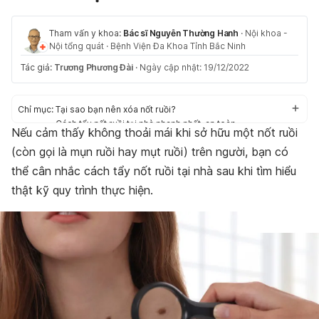
Tham vấn y khoa:
Bác sĩ Nguyễn Thường Hanh
·
Nội khoa -
Nội tổng quát
·
Bệnh Viện Đa Khoa Tỉnh Bắc Ninh
Tác giả:
Trương Phương Đài
·
Ngày cập nhật: 19/12/2022
Chỉ mục:
Tại sao bạn nên xóa nốt ruồi?
Cách tẩy nốt ruồi tại nhà nhanh nhất, an toàn
Nếu cảm thấy không thoải mái khi sở hữu một nốt ruồi
Nguy cơ sức khỏe khi tẩy nốt ruồi tại nhà
(còn gọi là mụn ruồi hay mụt ruồi) trên người, bạn có
thể cân nhắc cách tẩy nốt ruồi tại nhà sau khi tìm hiểu
thật kỹ quy trình thực hiện.