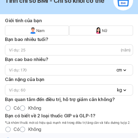
Tính chỉ số BMI - Chỉ số khối cơ thể
Giới tính của bạn
Nam
Nữ
Bạn bao nhiêu tuổi?
(năm)
Bạn cao bao nhiêu?
cm
Cân nặng của bạn
kg
Bạn quan tâm đến điều trị, hỗ trợ giảm cân không?
Có
Không
Bạn có biết về 2 loại thuốc GIP và GLP-1?
*Là nhóm thuốc mới có hiệu quả mạnh mẽ trong điều trị tăng cần và tiểu đường tuýp 2.
Có
Không