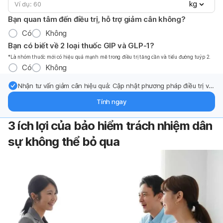
kg
Bạn quan tâm đến điều trị, hỗ trợ giảm cân không?
Có
Không
Bạn có biết về 2 loại thuốc GIP và GLP-1?
*Là nhóm thuốc mới có hiệu quả mạnh mẽ trong điều trị tăng cần và tiểu đường tuýp 2.
Có
Không
Nhận tư vấn giảm cân hiệu quả: Cập nhật phương pháp điều trị và
hỗ trợ từ chuyên gia qua email.
Tính ngay
3 ích lợi của bảo hiểm trách nhiệm dân
sự không thể bỏ qua