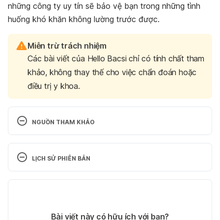
những công ty uy tín sẽ bảo vệ bạn trong những tình
huống khó khăn không lường trước được.
Miễn trừ trách nhiệm
Các bài viết của Hello Bacsi chỉ có tính chất tham
khảo, không thay thế cho việc chẩn đoán hoặc
điều trị y khoa.
NGUỒN THAM KHẢO
Bộ luật dân 
sự 
https://moj.gov.vn/vbpq/lists/vn%20bn%20php%
LỊCH SỬ PHIÊN BẢN
20lut/view_detail.aspx?itemid=18147
Ngày truy cập: 
15/08/2021
Phiên bản hiện tại
Quy định mới về bảo hiểm bắt buộc trách nhiệm 
23/08/2021
dân sự của chủ xe cơ giới
Tác giả: 
Phó Ngọc Trinh
Bài viết này có hữu ích với bạn?