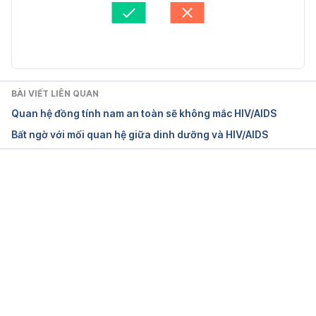
Tham vấn y khoa: 
Bác sĩ Nguyễn Thường Hanh
Symptoms of HIV
Cập nhật bởi: 
Bác sĩ Nguyễn Thường Hanh
https://www.hiv.gov/hiv-basics/overview/about-
hiv-and-aids/symptoms-of-hiv
BÀI VIẾT LIÊN QUAN
Ngày truy cập: 26/04/2021
Quan hệ đồng tính nam an toàn sẽ không mắc HIV/AIDS
Bất ngờ với mối quan hệ giữa dinh dưỡng và HIV/AIDS
HIV Symptoms
https://www.webmd.com/hiv-aids/understanding-
aids-hiv-symptoms
Đang tải....
Ngày truy cập: 26/04/2021