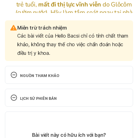
Miễn trừ trách nhiệm
Các bài viết của Hello Bacsi chỉ có tính chất tham
khảo, không thay thế cho việc chẩn đoán hoặc
điều trị y khoa.
NGUỒN THAM KHẢO
Night Sweats and HIV: What This Means and 
How to Cope
LỊCH SỬ PHIÊN BẢN
https://www.healthline.com/health/hiv/night-
Phiên bản hiện tại
sweats-hiv
27/04/2021
Ngày truy cập: 26/04/2021
Tác giả: 
Le Minh Phuong
Bài viết này có hữu ích với bạn?