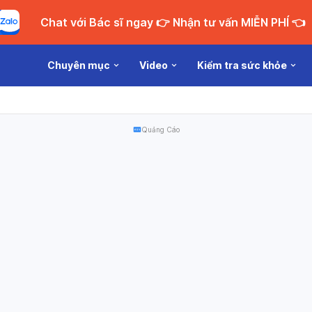
Chat với Bác sĩ ngay 👉 Nhận tư vấn MIỄN PHÍ 👈
Chuyên mục
Video
Kiểm tra sức khỏe
Quảng Cáo