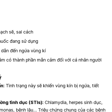
ạch sẽ, sai cách
thuốc đang sử dụng
i dẫn đến ngứa vùng kí
tắm có thành phần mẫn cảm đối với cá nhân người
ý
n:
Tình trạng này sẽ khiến vùng kín bị ngứa, tiết
ờng tình dục (STIs):
Chlamydia, herpes sinh dục,
omonas, bệnh lậu… Triệu chứng chung của các bệnh