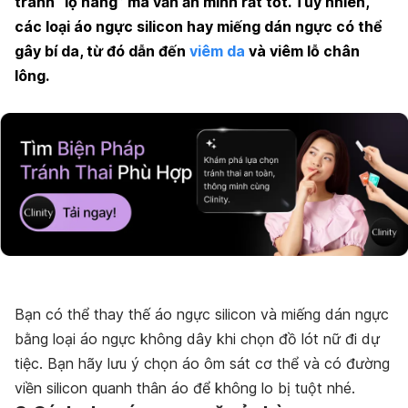
tránh “lộ hàng” mà vẫn ẩn mình rất tốt. Tuy nhiên,
các loại áo ngực silicon hay miếng dán ngực có thể
gây bí da, từ đó dẫn đến
viêm da
và viêm lỗ chân
lông.
Bạn có thể thay thế áo ngực silicon và miếng dán ngực
bằng loại áo ngực không dây khi chọn đồ lót nữ đi dự
tiệc. Bạn hãy lưu ý chọn áo ôm sát cơ thể và có đường
viền silicon quanh thân áo để không lo bị tuột nhé.