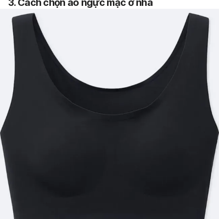
3. Cách
chọn áo ngực mặc ở nhà