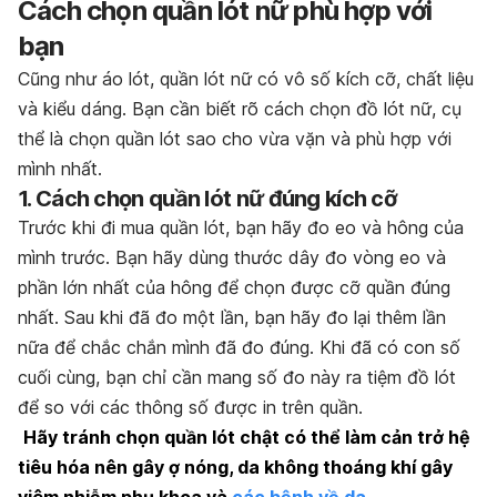
Cách chọn quần lót nữ phù hợp với
bạn
Cũng như áo lót, quần lót nữ có vô số kích cỡ, chất liệu
và kiểu dáng. Bạn cần biết rõ cách chọn đồ lót nữ, cụ
thể là chọn quần lót sao cho vừa vặn và phù hợp với
mình nhất.
1. Cách chọn quần lót nữ đúng kích cỡ
Trước khi đi mua quần lót, bạn hãy đo eo và hông của
mình trước. Bạn hãy dùng thước dây đo vòng eo và
phần lớn nhất của hông để chọn được cỡ quần đúng
nhất. Sau khi đã đo một lần, bạn hãy đo lại thêm lần
nữa để chắc chắn mình đã đo đúng. Khi đã có con số
cuối cùng, bạn chỉ cần mang số đo này ra tiệm đồ lót
để so với các thông số được in trên quần.
Hãy tránh chọn quần lót chật có thể làm cản trở hệ
tiêu hóa nên gây ợ nóng, da không thoáng khí gây
viêm nhiễm phụ khoa và
các bệnh về da
.