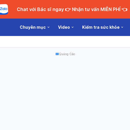
Chat với Bác sĩ ngay 👉 Nhận tư vấn MIỄN PHÍ 👈
Chuyên mục
Video
Kiểm tra sức khỏe
Quảng Cáo