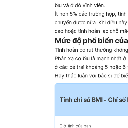
bìu và ở đó vĩnh viễn.
Ít hơn 5% các trường hợp, tin
chuyển được nữa. Khi điều này 
cao hoặc tinh hoàn lạc chỗ mắc
Mức độ phổ biến của 
Tinh hoàn co rút thường không x
Phản xạ cơ bìu là mạnh nhất ở 
ở các bé trai khoảng 5 hoặc 6 t
Hãy thảo luận với bác sĩ để biế
Tính chỉ số BMI - Chỉ số
Giới tính của bạn