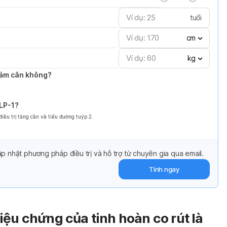
tuổi
cm
kg
giảm cân không?
GLP-1?
ều trị tăng cần và tiểu đường tuýp 2.
p nhật phương pháp điều trị và hỗ trợ từ chuyên gia qua email.
Tính ngay
iệu chứng của tinh hoàn co rút là