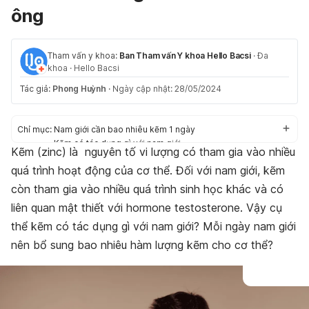
ông
Tham vấn y khoa:
Ban Tham vấn Y khoa Hello Bacsi
·
Đa
khoa
·
Hello Bacsi
Tác giả:
Phong Huỳnh
·
Ngày cập nhật: 28/05/2024
Chỉ mục:
Nam giới cần bao nhiêu kẽm 1 ngày
Kẽm có tác dụng gì với nam giới
Kẽm (zinc) là nguyên tố vi lượng có tham gia vào nhiều
Thức ăn giàu kẽm cho đàn ông
quá trình hoạt động của cơ thể. Đối với nam giới, kẽm
Câu hỏi thường gặp
còn tham gia vào nhiều quá trình sinh học khác và có
liên quan mật thiết với hormone testosterone. Vậy cụ
thể kẽm có tác dụng gì với nam giới? Mỗi ngày nam giới
nên bổ sung bao nhiêu hàm lượng kẽm cho cơ thể?