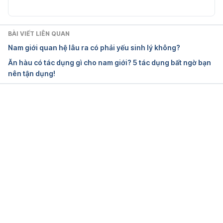
https://www.ncbi.nlm.nih.gov/pmc/articles/PMC372
4376/
BÀI VIẾT LIÊN QUAN
Truy cập ngày: 28.05.2024
Nam giới quan hệ lâu ra có phải yếu sinh lý không?
Ăn hàu có tác dụng gì cho nam giới? 5 tác dụng bất ngờ bạn
Zinc in Human Health: Effect of Zinc on Immune 
nên tận dụng!
Cells – PMC
https://www.ncbi.nlm.nih.gov/pmc/articles/PMC227
7319/
Đang tải....
Truy cập ngày: 28.05.2024
Zinc in Wound Healing Modulation – PMC
https://www.ncbi.nlm.nih.gov/pmc/articles/PMC579
3244/
Truy cập ngày: 28.05.2024