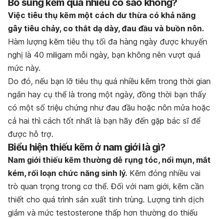
Bổ sung kẽm quá nhiều có sao không?
Việc tiêu thụ kẽm một cách dư thừa có khả năng
gây tiêu chảy, co thắt dạ dày, đau đầu và buồn nôn.
Hàm lượng kẽm tiêu thụ tối đa hàng ngày được khuyến
nghị là 40 miligam mỗi ngày, bạn không nên vượt quá
mức này.
Do đó, nếu bạn lỡ tiêu thụ quá nhiều kẽm trong thời gian
ngắn hay cụ thể là trong một ngày, đồng thời bạn thấy
có một số triệu chứng như đau đầu hoặc nôn mửa hoặc
cả hai thì cách tốt nhất là bạn hãy đến gặp bác sĩ để
được hỗ trợ.
Biểu hiện thiếu kẽm ở nam giới là gì?
Nam giới thiếu kẽm thường dễ rụng tóc, nổi mụn, mắt
kém, rối loạn chức năng sinh lý.
Kẽm đóng nhiều vai
trò quan trọng trong cơ thể. Đối với nam giới, kẽm cần
thiết cho quá trình sản xuất tinh trùng. Lượng tinh dịch
giảm và mức testosterone thấp hơn thường do thiếu