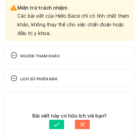
Miễn trừ trách nhiệm
Các bài viết của Hello Bacsi chỉ có tính chất tham
khảo, không thay thế cho việc chẩn đoán hoặc
điều trị y khoa.
NGUỒN THAM KHẢO
Zinc – Mayo Clinic
LỊCH SỬ PHIÊN BẢN
https://www.mayoclinic.org/drugs-supplements-
zinc/art-20366112
Phiên bản hiện tại
Truy cập ngày: 28.05.2024
28/05/2024
Tác giả: 
Phong Huỳnh
Bài viết này có hữu ích với bạn?
Zinc and its importance for human health: An 
Tham vấn y khoa: 
Ban Tham vấn Y khoa Hello Bacsi
integrative review – PMC
Cập nhật bởi: 
Trương Phương Đài