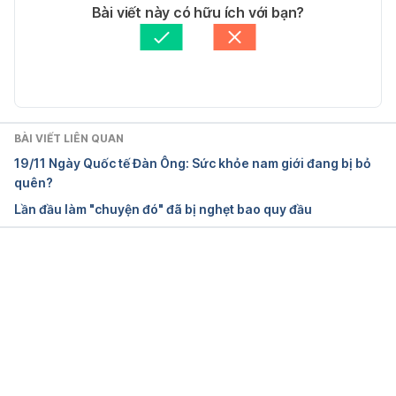
ses/21186-balanitis
 Ngày truy cập 25/9/2021
Tác giả: 
Nhi Bui
Bài viết này có hữu ích với bạn?
Tham vấn y khoa: 
Bác sĩ Nguyễn Thường Hanh
Redundant 
Cập nhật bởi: 
Lan Quan
Prepuce 
https://my.clevelandclinic.org/health/diseas
es/16315-redundant-prepuce
 Ngày truy cập 
25/9/2021
BÀI VIẾT LIÊN QUAN
Foreskin 
19/11 Ngày Quốc tế Đàn Ông: Sức khỏe nam giới đang bị bỏ
care 
https://www.betterhealth.vic.gov.au/health/co
quên?
nditionsandtreatments/foreskin-care
 Ngày truy cập 
Lần đầu làm "chuyện đó" đã bị nghẹt bao quy đầu
25/9/2021
What is 
phimosis? 
https://www.medicalnewstoday.com/arti
Đang tải....
cles/319993
 Ngày truy cập 25/9/2021