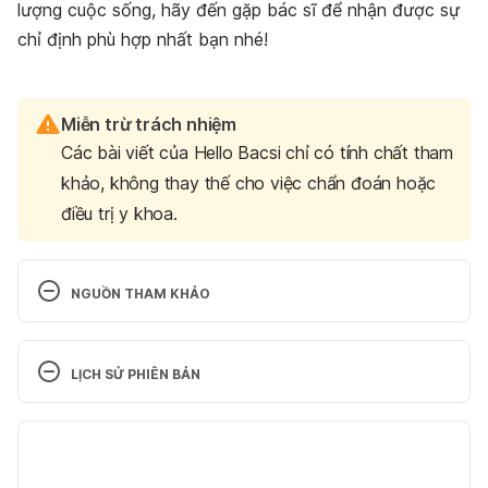
lượng cuộc sống, hãy đến gặp bác sĩ để nhận được sự
chỉ định phù hợp nhất bạn nhé!
Miễn trừ trách nhiệm
Các bài viết của Hello Bacsi chỉ có tính chất tham
khảo, không thay thế cho việc chẩn đoán hoặc
điều trị y khoa.
NGUỒN THAM KHẢO
Foreskin problems and 
circumcision 
https://www.healthymale.org.au/mens-
LỊCH SỬ PHIÊN BẢN
health/foreskin-problems-and-circumcision
 Ngày 
truy cập 25/9/2021
Phiên bản hiện tại
Balanitis 
https://my.clevelandclinic.org/health/disea
01/10/2021