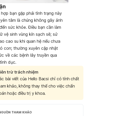
uận
 hợp bạn gặp phải tình trạng này
y yên tâm là chúng không gây ảnh
đến sức khỏe. Điều bạn cần làm
iữ vệ sinh vùng kín sạch sẽ; sử
ao cao su khi quan hệ nếu chưa
ó con; thường xuyên cập nhật
ức về các bệnh lây truyền qua
tình dục.
iễn trừ trách nhiệm
ác bài viết của Hello Bacsi chỉ có tính chất
ham khảo, không thay thế cho việc chẩn
oán hoặc điều trị y khoa.
NGUỒN THAM KHẢO