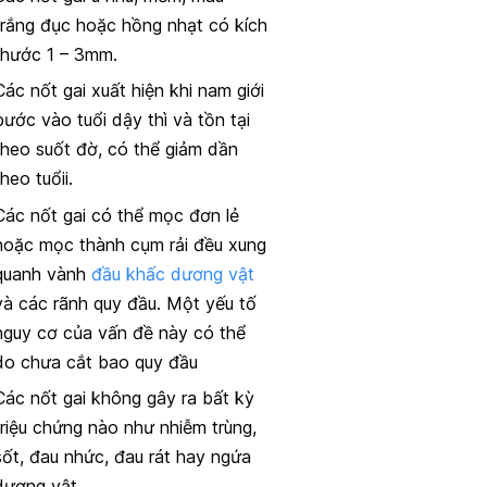
trắng đục hoặc hồng nhạt có kích
thước 1 – 3mm.
Các nốt gai xuất hiện khi nam giới
bước vào tuổi dậy thì và tồn tại
theo suốt đờ, có thể giảm dần
theo tuổii.
Các nốt gai có thể mọc đơn lẻ
hoặc mọc thành cụm rải đều xung
quanh vành
đầu khấc dương vật
và các rãnh quy đầu. Một yếu tố
nguy cơ của vấn đề này có thể
do chưa cắt bao quy đầu
Các nốt gai không gây ra bất kỳ
triệu chứng nào như nhiễm trùng,
sốt, đau nhức, đau rát hay ngứa
dương vật.