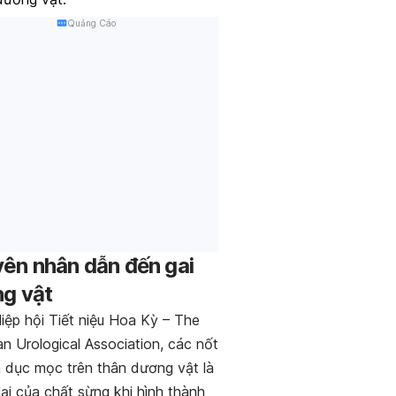
Quảng Cáo
ên nhân dẫn đến gai
g vật
iệp hội Tiết niệu Hoa Kỳ – The
n Urological Association, các nốt
h dục mọc trên thân dương vật là
lại của chất sừng khi hình thành