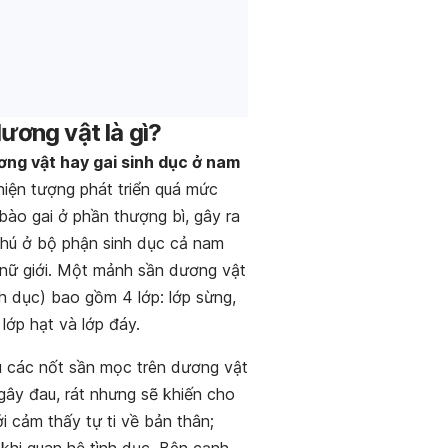
dương vật là gì?
ơng vật hay gai sinh dục ở nam
hiện tượng phát triển quá mức
bào gai ở phần thượng bì, gây ra
nhú ở bộ phận sinh dục cả nam
à nữ giới. Một mảnh sần dương vật
nh dục) bao gồm 4 lớp: lớp sừng,
, lớp hạt và lớp đáy.
 các nốt sần mọc trên dương vật
gây đau, rát nhưng sẽ khiến cho
i cảm thấy tự ti về bản thân;