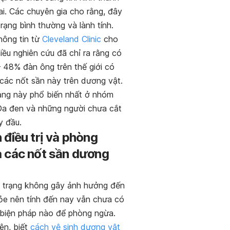
ai. Các chuyên gia cho rằng, đây
 trạng bình thường và lành tính.
hông tin từ
Cleveland Clinic
cho
hiều nghiên cứu đã chỉ ra rằng có
– 48% đàn ông trên thế giới có
 các nốt sần này trên dương vật.
rạng này phổ biến nhất ở nhóm
Da đen và những người chưa cắt
y đầu.
 điều trị và phòng
 các nốt sần dương
h trạng không gây ảnh hưởng đến
ỏe nên tính đến nay vẫn chưa có
 biện pháp nào để phòng ngừa.
ên, biết
cách vệ sinh dương vật