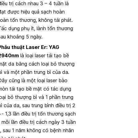
điều trị cách nhau 3 – 4 tuần là
đạt được hiệu quả sạch hoàn
toàn tổn thương, không tái phát.
Tác dụng phụ ít, lành tổn thương
sau khoảng 5 ngày.
Phẫu thuật Laser Er: YAG
2940nm
là loại laser tái tạo bề
mặt da bằng cách loại bỏ thượng
bì và một phần trung bì của da.
Đây cũng là một loại laser bào
mòn tái tạo bề mặt có tác dụng
loại bỏ thượng bì và 1 phần trung
bì của da, sau trung bình điều trị 2
+- 1,3 lần điều trị tổn thương sạch
( mỗi lần điều trị cách ngày 3 tuần
), sau 1 năm không có bệnh nhân