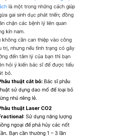
ách
là một trong những cách giúp
ừa gai sinh dục phát triển; đồng
ăn chặn các bệnh lý liên quan
ng kín nam.
 không cần can thiệp vào công
u trị, nhưng nếu tình trạng có gây
ởng đến tâm lý của bạn thì bạn
n hỏi ý kiến bác sĩ để được tiểu
ắt bỏ.
Phẫu thuật cắt bỏ:
Bác sĩ phẫu
thuật sử dụng dao mổ để loại bỏ
từng nhú riêng lẻ.
Phẫu thuật Laser CO2
Fractional
: Sử dụng năng lượng
hồng ngoại để phá hủy các nốt
sần. Bạn cần thường 1 – 3 lần