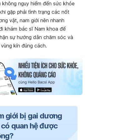
 không nguy hiểm đến sức khỏe
hi gặp phải tình trạng các nốt
ơng vật, nam giới nên nhanh
đi khám bác sĩ Nam khoa để
hận sự hướng dẫn chăm sóc và
 vùng kín đúng cách.
 giới bị gai dương
 có quan hệ được
ông?