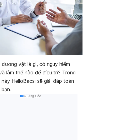
 dương vật là gì, có nguy hiểm
à làm thế nào để điều trị? Trong
t này HelloBacsi sẽ giải đáp toàn
 bạn.
Quảng Cáo