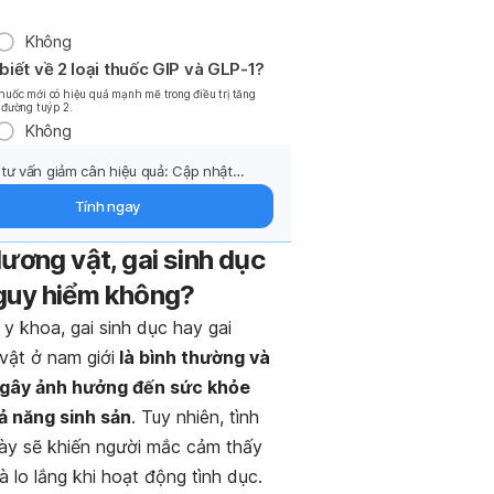
?
Không
biết về 2 loại thuốc GIP và GLP-1?
huốc mới có hiệu quả mạnh mẽ trong điều trị tăng
 đường tuýp 2.
Không
tư vấn giảm cân hiệu quả: Cập nhật
g pháp điều trị và hỗ trợ từ chuyên gia
Tính ngay
mail.
dương vật, gai sinh dục
guy hiểm không?
y khoa, gai sinh dục hay gai
vật ở nam giới
là bình thường và
gây ảnh hưởng đến sức khỏe
ả năng sinh sản
. Tuy nhiên, tình
này sẽ khiến người mắc cảm thấy
và lo lắng khi hoạt động tình dục.