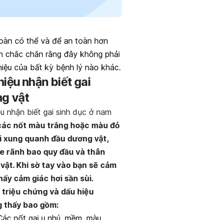
oàn có thể và để an toàn hơn
n chắc chắn rằng đây không phải
hiệu của bất kỳ bệnh lý nào khác.
hiệu nhận biết gai
g vật
u nhận biết gai sinh dục ở nam
các nốt màu trắng hoặc màu đỏ
 ti xung quanh đầu dương vật,
e rãnh bao quy đầu và thân
vật. Khi sờ tay vào bạn sẽ cảm
hấy cảm giác hơi sần sùi.
 triệu chứng và dấu hiệu
 thấy bao gồm:
Các nốt gai u nhú, mềm, màu