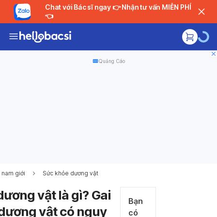
Chat với Bác sĩ ngay 👉 Nhận tư vấn MIỄN PHÍ
👈
Quảng Cáo
 nam giới
Sức khỏe dương vật
Đang t
dương vật là gì? Gai
Bạn
dương vật có nguy
có