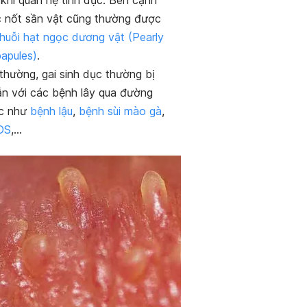
 khi quan hệ tình dục. Bên cạnh
c nốt sần vật cũng thường được
huỗi hạt ngọc dương vật (Pearly
papules)
.
thường, gai sinh dục thường bị
ẫn với các bệnh lây qua đường
ục như
bệnh lậu
,
bệnh sùi mào gà
,
DS
,…