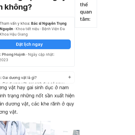
thể
m không?
quan
tâm:
Tham vấn y khoa:
Bác sĩ Nguyễn Trọng
Nguyễn
·
Khoa tiết niệu
·
Bệnh Viện Đa
Khoa Hậu Giang
Đặt lịch ngay
ả:
Phong Huỳnh
·
Ngày cập nhật:
/2023
:
Gai dương vật là gì?
Gai dương vật, gai sinh dục có nguy
ơng vật hay gai sinh dục ở nam
hiểm không?
 tình trạng những nốt sần xuất hiện
Dấu hiệu nhận biết gai dương vật
Nguyên nhân dẫn đến gai dương vật
hân dương vật, các khe rãnh ở quy
Cách điều trị và phòng ngừa các nốt sần
ơng vật.
dương vật