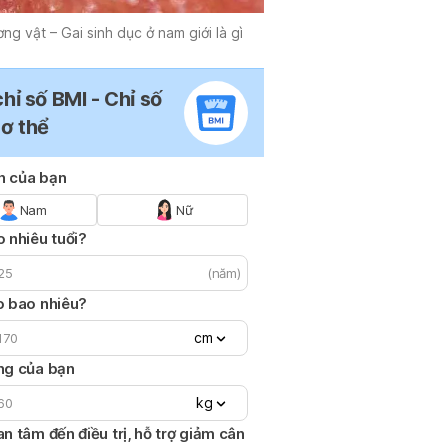
ng vật – Gai sinh dục ở nam giới là gì
chỉ số BMI - Chỉ số
cơ thể
nh của bạn
Nam
Nữ
 nhiêu tuổi?
(năm)
o bao nhiêu?
cm
ng của bạn
kg
n tâm đến điều trị, hỗ trợ giảm cân