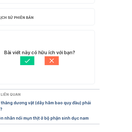
 Are Pearly Penile Papules?
LỊCH SỬ PHIÊN BẢN
://dermnetnz.org/topics/pearly-penile-
les/
Phiên bản hiện tại
 truy cập: 04.08.2023
10/08/2023
Tác giả: 
Phong Huỳnh
Bài viết này có hữu ích với bạn?
ly Penile Papules
Tham vấn y khoa: 
Bác sĩ Nguyễn Trọng 
Nguyễn
Cập nhật bởi: 
Tố Quyên
://youngmenshealthsite.org/guides/pearly-
le-papules/
 truy cập: 04.08.2023
T LIÊN QUAN
 thắng dương vật (dây hãm bao quy đầu) phải
ly Penile Papules
o?
n nhân nổi mụn thịt ở bộ phận sinh dục nam
://www.soc.ucsb.edu/sexinfo/article/pearl
nile-papules