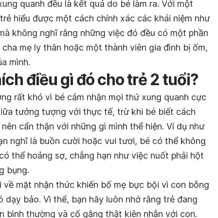
xung quanh đều là kết quả do bé làm ra. Với một
ể trẻ hiểu được một cách chính xác các khái niệm như
t mà không nghĩ rằng những việc đó đều có một phần
u cha mẹ ly thân hoặc một thành viên gia đình bị ốm,
ủa mình.
ích điều gì đó cho trẻ 2 tuổi?
hường rất khó vì bé cảm nhận mọi thứ xung quanh cực
iữa tưởng tượng với thực tế, trừ khi bé biết cách
 nên cẩn thận với những gì mình thể hiện. Ví dụ như
n nghĩ là buồn cười hoặc vui tươi, bé có thể không
có thể hoảng sợ, chẳng hạn như việc nuốt phải hột
g bụng.
ổi về mặt nhận thức khiến bố mẹ bực bội vì con bỗng
ó dạy bảo. Vì thế, bạn hãy luôn nhớ rằng trẻ đang
ển bình thường và cố gắng thật kiên nhẫn với con.