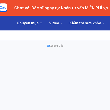
Chat với Bác sĩ ngay 👉 Nhận tư vấn MIỄN PHÍ 👈
Chuyên mục
Video
Kiểm tra sức khỏe
Quảng Cáo