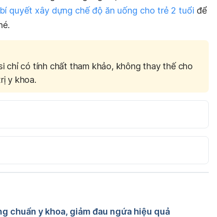
bí quyết xây dựng chế độ ăn uống cho trẻ 2 tuổi
để
hé.
si chỉ có tính chất tham khảo, không thay thế cho
rị y khoa.
-Old. https://www.healthychildren.org/English/ages-
-Development-Two-Year-Old.aspx . Ngày truy cập 
erstanding and Reasoning 
preschoolers/development/intellectual/how-toddlers-
 Bacsi
úng chuẩn y khoa, giảm đau ngứa hiệu quả
c khoa Trương Anh Thư