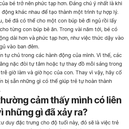
ủa bé trở nên phức tạp hơn. Đáng chú ý nhất là khi
động khác nhau để tạo thành một trình tự hợp lý.
, bé đã có thể cho một con búp bê đi ngủ rồi lấy
cho từng con búp bê ăn. Trong vài năm tới, bé có
động dài hơn và phức tạp hơn, như việc thức dậy vào
ngủ vào ban đêm.
n tự chủ trong các hành động của mình. Vì thế, các
ằng nặc đòi tự tắm hoặc tự thay đồ mỗi sáng trong
 trễ giờ làm và giờ học của con. Thay vì vậy, hãy cố
n bị sẵn những gì có thể giúp trẻ tự hoàn thành
.
i thường cảm thấy mình có liên
vì những gì đã xảy ra?
ư duy đặc trưng cho độ tuổi này, đó sẽ là việc trẻ