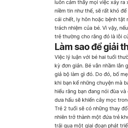
luôn cảm thấy mọi việc xảy ra 
niềm tin như thế, sẽ rất khó đ
cái chết, ly hôn hoặc bệnh tậ
trách nhiệm của bé. Vì vậy, nế
trẻ thường cho rằng đó là lỗi c
Làm sao để giải th
Việc lý luận với bé hai tuổi t
kỳ đơn giản. Bé vẫn nhầm lẫn g
giả bộ làm gì đó. Do đó, bố mẹ
khi bạn kể những chuyện mà bạ
hiểu rằng bạn đang nói đùa và 
dưa hấu sẽ khiến cây mọc tron
Trẻ 2 tuổi sẽ có những thay đ
nhiên trở thành một đứa trẻ kh
trải qua một giai đoạn phát tri