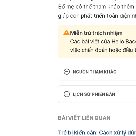
Bố mẹ có thể tham khảo thêm
giúp con phát triển toàn diện n
Miễn trừ trách nhiệm
Các bài viết của Hello Bac
việc chẩn đoán hoặc điều t
NGUỒN THAM KHẢO
Cognitive Development: Two-Year
stages/toddler/Pages/Cognitive
LỊCH SỬ PHIÊN BẢN
4/7/2016
Phiên bản hiện tại
How Toddlers Really Think: Und
BÀI VIẾT LIÊN QUAN
10/12/2019
101. www.parents.com/toddlers-
think/ . Ngày truy cập 4/7/2016
Tác giả: 
Ban biên tập Hello
Trẻ bị kiến cắn: Cách xử lý đ
Tham vấn y khoa: 
TS. Dượ