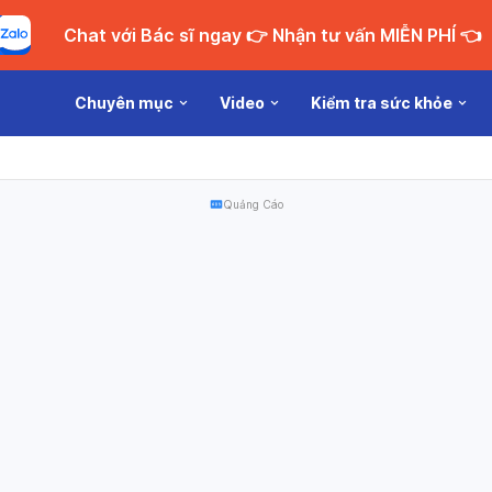
Chat với Bác sĩ ngay 👉 Nhận tư vấn MIỄN PHÍ 👈
Chuyên mục
Video
Kiểm tra sức khỏe
Quảng Cáo