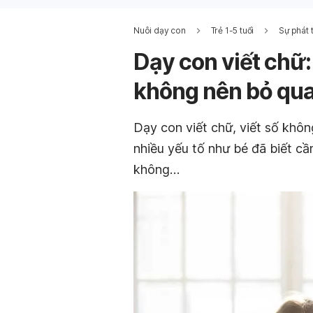
Nuôi dạy con
Trẻ 1-5 tuổi
Sự phát t
Dạy con viết chữ
không nên bỏ qu
Dạy con viết chữ, viết số khôn
nhiều yếu tố như bé đã biết cầ
không…