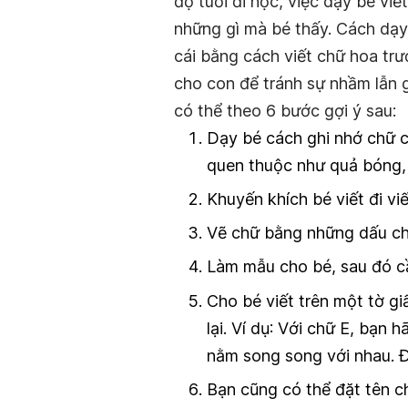
độ tuổi đi học, việc dạy bé viế
những gì mà bé thấy. Cách dạy 
cái bằng cách viết chữ hoa trư
cho con để tránh sự nhầm lẫn gi
có thể theo 6 bước gợi ý sau:
Dạy bé cách ghi nhớ chữ c
quen thuộc như quả bóng, 
Khuyến khích bé viết đi viế
Vẽ chữ bằng những dấu ch
Làm mẫu cho bé, sau đó cầ
Cho bé viết trên một tờ gi
lại. Ví dụ: Với chữ E, bạn
nằm song song với nhau. Đ
Bạn cũng có thể đặt tên c