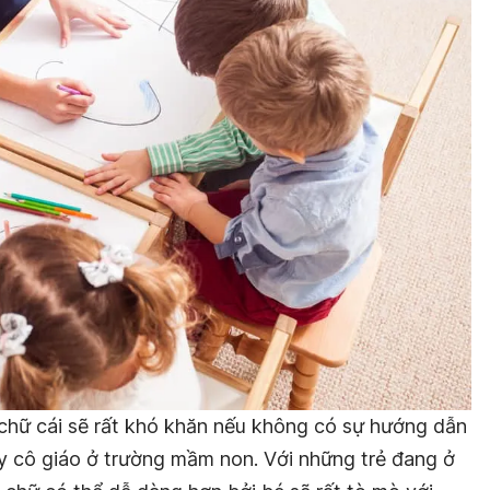
 chữ cái sẽ rất khó khăn nếu không có sự hướng dẫn
 cô giáo ở trường mầm non. Với những trẻ đang ở