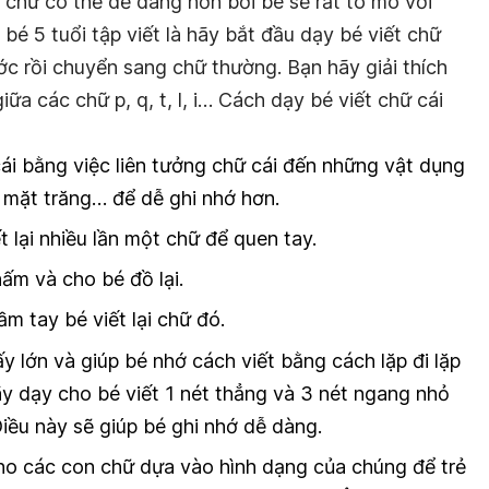
t chữ có thể dễ dàng hơn bởi bé sẽ rất tò mò với
bé 5 tuổi tập viết là hãy bắt đầu dạy bé viết chữ
ớc rồi chuyển sang chữ thường. Bạn hãy giải thích
ữa các chữ p, q, t, l, i… Cách dạy bé viết chữ cái
ái bằng việc liên tưởng chữ cái đến những vật dụng
mặt trăng… để dễ ghi nhớ hơn.
t lại nhiều lần một chữ để quen tay.
ấm và cho bé đồ lại.
m tay bé viết lại chữ đó.
ấy lớn và giúp bé nhớ cách viết bằng cách lặp đi lặp
 hãy dạy cho bé viết 1 nét thẳng và 3 nét ngang nhỏ
iều này sẽ giúp bé ghi nhớ dễ dàng.
ho các con chữ dựa vào hình dạng của chúng để trẻ