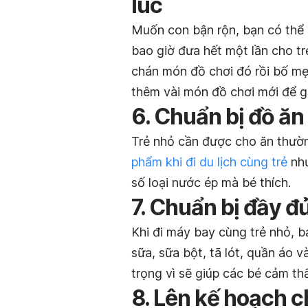
lúc
Muốn con bận rộn, bạn có thể 
bao giờ đưa hết một lần cho tr
chán món đồ chơi đó rồi bố m
thêm vài món đồ chơi mới để g
6. Chuẩn bị đồ ăn
Trẻ nhỏ cần được cho ăn thườ
phẩm khi đi du lịch cùng trẻ
như
số loại nước ép mà bé thích.
7. Chuẩn bị đầy đ
Khi đi máy bay cùng trẻ nhỏ, b
sữa, sữa bột, tã lót, quần áo 
trọng vì sẽ giúp các bé cảm th
8. Lên kế hoạch c