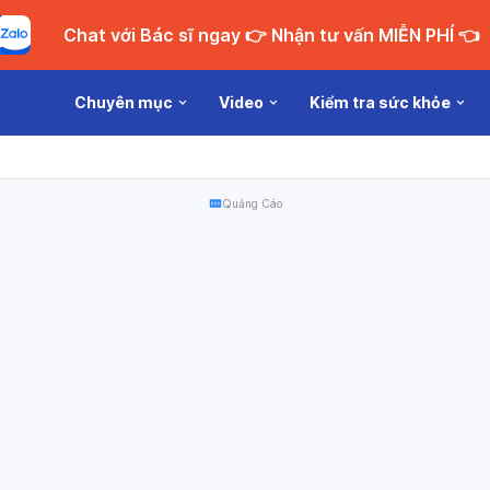
Chat với Bác sĩ ngay 👉 Nhận tư vấn MIỄN PHÍ 👈
Chuyên mục
Video
Kiểm tra sức khỏe
Quảng Cáo