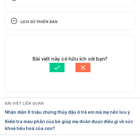
Thimerosal in Vaccines. 
https://www.cdc.gov/vaccinesafety/concerns/thim
LỊCH SỬ PHIÊN BẢN
erosal/index.html. Ngày truy cập 18/09/2018.
Phiên bản hiện tại
Understanding Thimerosal, Mercury, and Vaccine 
Safety. https://www.cdc.gov/vaccines/hcp/patient-
07/07/2020
ed/conversations/downloads/vacsafe-thimerosal-
Tác giả: 
Ngọc Vũ
Bài viết này có hữu ích với bạn?
color-office.pdf. Ngày truy cập 18/09/2018.
Tham vấn y khoa: 
Bác sĩ Nguyễn Thường Hanh
Cập nhật bởi: 
Bác sĩ Nguyễn Thường Hanh
Thimerosal and Vaccines. 
https://www.fda.gov/biologicsbloodvaccines/safet
yavailability/vaccinesafety/ucm096228. Ngày truy 
cập 18/09/2018.
BÀI VIẾT LIÊN QUAN
Nhận diện 6 triệu chứng thủy đậu ở trẻ em mà mẹ nên lưu ý
Kiểm tra màu phân của bé giúp mẹ đoán được điều gì về sức
khoẻ tiêu hoá của con?