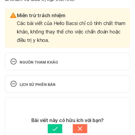
Miễn trừ trách nhiệm
Các bài viết của Hello Bacsi chỉ có tính chất tham
khảo, không thay thế cho việc chẩn đoán hoặc
điều trị y khoa.
NGUỒN THAM KHẢO
Hand, Foot, and Mouth Disease
LỊCH SỬ PHIÊN BẢN
https://kidshealth.org/en/parents/hfm.html 
Ngày 
truy cập: 10/09/2023
Phiên bản hiện tại
Hand, foot and mouth disease
19/09/2023
Tác giả: 
Vũ Thị Quỳnh Như
Bài viết này có hữu ích với bạn?
https://www.who.int/vietnam/health-topics/hand-
Tham vấn y khoa: 
Bác sĩ CKI Trương Minh Tấn Đạt
foot-and-mouth-disease-(hfmd) 
Ngày truy cập: 
Cập nhật bởi: 
Lan Quan