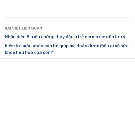
10/09/2023
Hand-foot-and-mouth disease
BÀI VIẾT LIÊN QUAN
https://www.mayoclinic.org/diseases-
Nhận diện 6 triệu chứng thủy đậu ở trẻ em mà mẹ nên lưu ý
conditions/hand-foot-and-mouth-
Kiểm tra màu phân của bé giúp mẹ đoán được điều gì về sức
disease/diagnosis-treatment/drc-20353041 
Ngày 
khoẻ tiêu hoá của con?
truy cập: 10/09/2023
Lưu ý khi dùng thuốc bôi cho người bệnh tay 
chân miệng 
Đang tải....
https://tytphuongtruongtho.medinet.gov.vn/giao-
duc-suc-khoe/luu-y-khi-dung-thuoc-boi-cho-nguoi-
benh-tay-chan-mieng-cmobile8196-103624.aspx
Ngày truy cập: 10/09/2023
Trẻ bị chân tay miệng nên bôi thuốc gì?